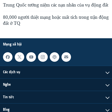
Trung Quốc tưởng niệm các nạn nhân của vụ động đất
QUAN HỆ VIỆT MỸ
80,000 người thiệt mạng hoặc mất tích trong trận động
đất ở TQ
Mạng xã hội
Các dịch vụ
Nghe
Tin tức
Blog