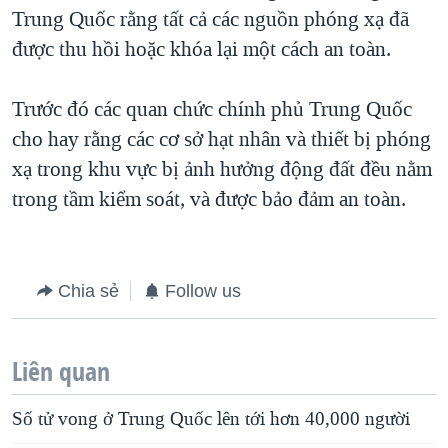
TẠI
Trung Quốc rằng tất cả các nguồn phóng xạ đã
VIDEO
"Tìm"
NGƯỜI VIỆT HẢI NGOẠI
HÀNH TRÌNH BẦU CỬ 2024
được thu hồi hoặc khóa lại một cách an toàn.
NGHE
ĐỜI SỐNG
MỘT NĂM CHIẾN TRANH TẠI DẢI GAZA
KINH TẾ
Trước đó các quan chức chính phủ Trung Quốc
MẠNG XÃ HỘI
GIẢI MÃ VÀNH ĐAI & CON ĐƯỜNG
KHOA HỌC
cho hay rằng các cơ sở hạt nhân và thiết bị phóng
NGÀY TỊ NẠN THẾ GIỚI
xạ trong khu vực bị ảnh hưởng động đất đều nằm
SỨC KHOẺ
TRỊNH VĨNH BÌNH - NGƯỜI HẠ 'BÊN THẮNG CUỘC'
trong tầm kiểm soát, và được bảo đảm an toàn.
Ngôn ngữ khác
VĂN HOÁ
GROUND ZERO – XƯA VÀ NAY
THỂ THAO
CHI PHÍ CHIẾN TRANH AFGHANISTAN
GIÁO DỤC
Chia sẻ
Follow us
CÁC GIÁ TRỊ CỘNG HÒA Ở VIỆT NAM
THƯỢNG ĐỈNH TRUMP-KIM TẠI VIỆT NAM
Liên quan
TRỊNH VĨNH BÌNH VS. CHÍNH PHỦ VIỆT NAM
NGƯ DÂN VIỆT VÀ LÀN SÓNG TRỘM HẢI SÂM
Số tử vong ở Trung Quốc lên tới hơn 40,000 người
BÊN KIA QUỐC LỘ: TIẾNG VỌNG TỪ NÔNG THÔN MỸ