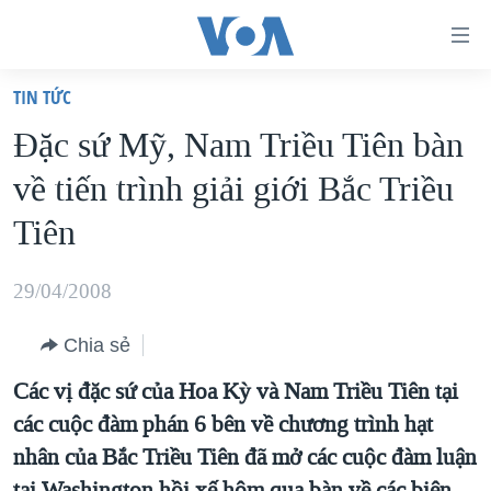
Đường
dẫn
TIN TỨC
truy
TRANG CHỦ
Ðặc sứ Mỹ, Nam Triều Tiên bàn
cập
VIỆT NAM
về tiến trình giải giới Bắc Triều
Tới
HOA KỲ
nội
Tiên
BIỂN ĐÔNG
dung
THẾ GIỚI
chính
29/04/2008
BLOG
Tới
Chia sẻ
điều
DIỄN ĐÀN
hướng
Các vị đặc sứ của Hoa Kỳ và Nam Triều Tiên tại
MỤC
chính
các cuộc đàm phán 6 bên về chương trình hạt
CHUYÊN ĐỀ
TỰ DO BÁO CHÍ
Đi
nhân của Bắc Triều Tiên đã mở các cuộc đàm luận
HỌC TIẾNG ANH
VẠCH TRẦN TIN GIẢ
CHIẾN TRANH THƯƠNG MẠI CỦA MỸ: QUÁ KHỨ VÀ HIỆN
tới
tại Washington hồi xế hôm qua bàn về các biện