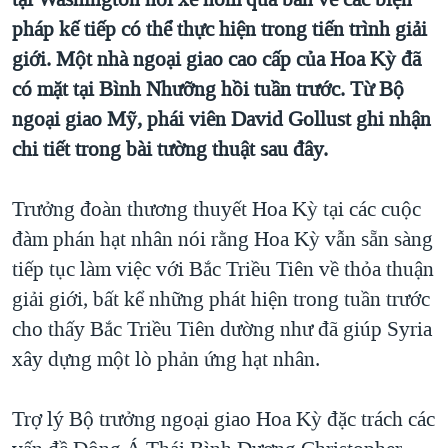
TẠI
VIDEO
"Tìm"
NGƯỜI VIỆT HẢI NGOẠI
pháp kế tiếp có thể thực hiện trong tiến trình giải
HÀNH TRÌNH BẦU CỬ 2024
NGHE
giới. Một nhà ngoại giao cao cấp của Hoa Kỳ đã
ĐỜI SỐNG
MỘT NĂM CHIẾN TRANH TẠI DẢI GAZA
có mặt tại Bình Nhưỡng hồi tuần trước. Từ Bộ
KINH TẾ
MẠNG XÃ HỘI
ngoại giao Mỹ, phái viên David Gollust ghi nhận
GIẢI MÃ VÀNH ĐAI & CON ĐƯỜNG
KHOA HỌC
chi tiết trong bài tường thuật sau đây.
NGÀY TỊ NẠN THẾ GIỚI
SỨC KHOẺ
TRỊNH VĨNH BÌNH - NGƯỜI HẠ 'BÊN THẮNG CUỘC'
Ngôn ngữ khác
VĂN HOÁ
Trưởng đoàn thương thuyết Hoa Kỳ tại các cuộc
GROUND ZERO – XƯA VÀ NAY
đàm phán hạt nhân nói rằng Hoa Kỳ vẫn sẵn sàng
THỂ THAO
CHI PHÍ CHIẾN TRANH AFGHANISTAN
tiếp tục làm việc với Bắc Triều Tiên về thỏa thuận
GIÁO DỤC
giải giới, bất kể những phát hiện trong tuần trước
CÁC GIÁ TRỊ CỘNG HÒA Ở VIỆT NAM
cho thấy Bắc Triều Tiên dường như đã giúp Syria
THƯỢNG ĐỈNH TRUMP-KIM TẠI VIỆT NAM
xây dựng một lò phản ứng hạt nhân.
TRỊNH VĨNH BÌNH VS. CHÍNH PHỦ VIỆT NAM
NGƯ DÂN VIỆT VÀ LÀN SÓNG TRỘM HẢI SÂM
Trợ lý Bộ trưởng ngoại giao Hoa Kỳ đặc trách các
BÊN KIA QUỐC LỘ: TIẾNG VỌNG TỪ NÔNG THÔN MỸ