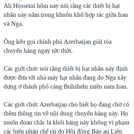
TẠI
Ali Hosseini hôm nay nói rằng các thiết bị hạt
VIDEO
"Tìm"
NGƯỜI VIỆT HẢI NGOẠI
HÀNH TRÌNH BẦU CỬ 2024
nhân này nằm trong khuôn khổ hợp tác giữa Iran
NGHE
ĐỜI SỐNG
và Nga.
MỘT NĂM CHIẾN TRANH TẠI DẢI GAZA
KINH TẾ
MẠNG XÃ HỘI
GIẢI MÃ VÀNH ĐAI & CON ĐƯỜNG
KHOA HỌC
Ông kêu gọi chính phủ Azerbaijan giải tỏa
NGÀY TỊ NẠN THẾ GIỚI
chuyến hàng ngay tức thời.
SỨC KHOẺ
TRỊNH VĨNH BÌNH - NGƯỜI HẠ 'BÊN THẮNG CUỘC'
Ngôn ngữ khác
VĂN HOÁ
GROUND ZERO – XƯA VÀ NAY
Các giới chức nói rằng thiết bị hạt nhân này định
THỂ THAO
được đưa tới nhà máy hạt nhân đang do Nga xây
CHI PHÍ CHIẾN TRANH AFGHANISTAN
GIÁO DỤC
dựng ở thành phố cảng Buhshehr miền nam Iran.
CÁC GIÁ TRỊ CỘNG HÒA Ở VIỆT NAM
THƯỢNG ĐỈNH TRUMP-KIM TẠI VIỆT NAM
Các giới chức Azerbaijan cho biết họ đang chờ có
TRỊNH VĨNH BÌNH VS. CHÍNH PHỦ VIỆT NAM
thêm thông tin về nội dung chuyến hàng này. Họ
NGƯ DÂN VIỆT VÀ LÀN SÓNG TRỘM HẢI SÂM
muốn đoan chắc là khối hàng này không vi phạm
các biện pháp chế tài do Hội đồng Bảo an Liên
BÊN KIA QUỐC LỘ: TIẾNG VỌNG TỪ NÔNG THÔN MỸ