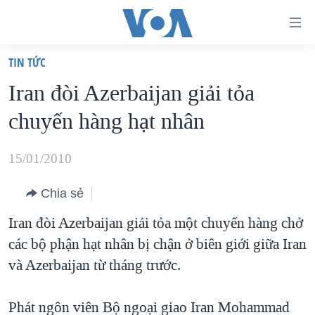
Đường
dẫn
TIN TỨC
truy
TRANG CHỦ
Iran đòi Azerbaijan giải tỏa
cập
VIỆT NAM
chuyến hàng hạt nhân
Tới
HOA KỲ
nội
BIỂN ĐÔNG
15/01/2010
dung
THẾ GIỚI
chính
Chia sẻ
BLOG
Tới
Iran đòi Azerbaijan giải tỏa một chuyến hàng chở
điều
DIỄN ĐÀN
các bộ phận hạt nhân bị chận ở biên giới giữa Iran
hướng
MỤC
và Azerbaijan từ tháng trước.
chính
CHUYÊN ĐỀ
TỰ DO BÁO CHÍ
Đi
HỌC TIẾNG ANH
Phát ngôn viên Bộ ngoại giao Iran Mohammad
VẠCH TRẦN TIN GIẢ
CHIẾN TRANH THƯƠNG MẠI CỦA MỸ: QUÁ KHỨ VÀ HIỆN
tới