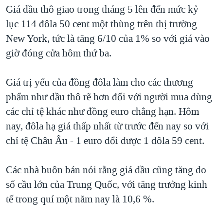
TẠI
Giá dầu thô giao trong tháng 5 lên đến mức kỷ
VIDEO
"Tìm"
NGƯỜI VIỆT HẢI NGOẠI
HÀNH TRÌNH BẦU CỬ 2024
lục 114 đôla 50 cent một thùng trên thị trường
NGHE
ĐỜI SỐNG
New York, tức là tăng 6/10 của 1% so với giá vào
MỘT NĂM CHIẾN TRANH TẠI DẢI GAZA
KINH TẾ
giờ đóng cửa hôm thứ ba.
MẠNG XÃ HỘI
GIẢI MÃ VÀNH ĐAI & CON ĐƯỜNG
KHOA HỌC
NGÀY TỊ NẠN THẾ GIỚI
Giá trị yếu của đồng đôla làm cho các thương
SỨC KHOẺ
TRỊNH VĨNH BÌNH - NGƯỜI HẠ 'BÊN THẮNG CUỘC'
phẩm như dầu thô rẽ hơn đối với người mua dùng
Ngôn ngữ khác
VĂN HOÁ
GROUND ZERO – XƯA VÀ NAY
các chỉ tệ khác như đồng euro chẳng hạn. Hôm
THỂ THAO
nay, đôla hạ giá thấp nhất từ trước đến nay so với
CHI PHÍ CHIẾN TRANH AFGHANISTAN
GIÁO DỤC
chỉ tệ Châu Âu - 1 euro đổi được 1 đôla 59 cent.
CÁC GIÁ TRỊ CỘNG HÒA Ở VIỆT NAM
THƯỢNG ĐỈNH TRUMP-KIM TẠI VIỆT NAM
Các nhà buôn bán nói rằng giá dầu cũng tăng do
TRỊNH VĨNH BÌNH VS. CHÍNH PHỦ VIỆT NAM
số cầu lớn của Trung Quốc, với tăng trưởng kinh
NGƯ DÂN VIỆT VÀ LÀN SÓNG TRỘM HẢI SÂM
tế trong quí một năm nay là 10,6 %.
BÊN KIA QUỐC LỘ: TIẾNG VỌNG TỪ NÔNG THÔN MỸ