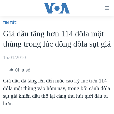
Đường
dẫn
TIN TỨC
truy
TRANG CHỦ
Giá dầu tăng hơn 114 đôla một
cập
VIỆT NAM
thùng trong lúc đồng đôla sụt giá
Tới
HOA KỲ
nội
BIỂN ĐÔNG
15/01/2010
dung
THẾ GIỚI
chính
Chia sẻ
BLOG
Tới
Giá dầu đã tăng lên đến mức cao kỷ lục trên 114
điều
DIỄN ĐÀN
đôla một thùng vào hôm nay, trong bối cảnh đôla
hướng
MỤC
sụt giá khiến dầu thô lại càng thu hút giới đầu tư
chính
CHUYÊN ĐỀ
TỰ DO BÁO CHÍ
hơn.
Đi
HỌC TIẾNG ANH
VẠCH TRẦN TIN GIẢ
CHIẾN TRANH THƯƠNG MẠI CỦA MỸ: QUÁ KHỨ VÀ HIỆN
tới