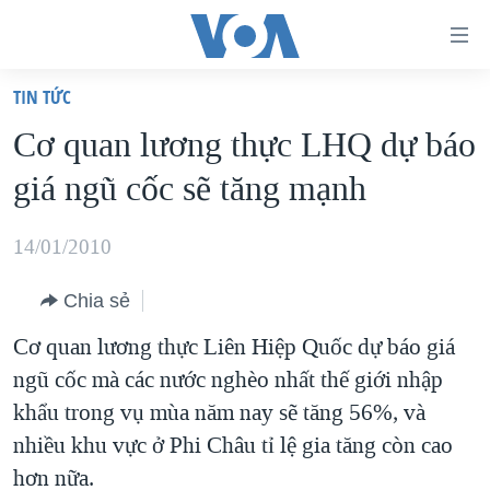
Đường
dẫn
TIN TỨC
truy
TRANG CHỦ
Cơ quan lương thực LHQ dự báo
cập
VIỆT NAM
giá ngũ cốc sẽ tăng mạnh
Tới
HOA KỲ
nội
BIỂN ĐÔNG
14/01/2010
dung
THẾ GIỚI
chính
Chia sẻ
BLOG
Tới
Cơ quan lương thực Liên Hiệp Quốc dự báo giá
điều
DIỄN ĐÀN
ngũ cốc mà các nước nghèo nhất thế giới nhập
hướng
MỤC
khẩu trong vụ mùa năm nay sẽ tăng 56%, và
chính
CHUYÊN ĐỀ
TỰ DO BÁO CHÍ
nhiều khu vực ở Phi Châu tỉ lệ gia tăng còn cao
Đi
HỌC TIẾNG ANH
hơn nữa.
VẠCH TRẦN TIN GIẢ
CHIẾN TRANH THƯƠNG MẠI CỦA MỸ: QUÁ KHỨ VÀ HIỆN
tới