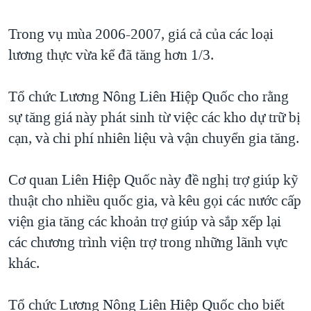
TẠI
VIDEO
"Tìm"
NGƯỜI VIỆT HẢI NGOẠI
HÀNH TRÌNH BẦU CỬ 2024
Trong vụ mùa 2006-2007, giá cả của các loại
NGHE
ĐỜI SỐNG
lương thực vừa kể đã tăng hơn 1/3.
MỘT NĂM CHIẾN TRANH TẠI DẢI GAZA
KINH TẾ
MẠNG XÃ HỘI
GIẢI MÃ VÀNH ĐAI & CON ĐƯỜNG
KHOA HỌC
Tổ chức Lương Nông Liên Hiệp Quốc cho rằng
NGÀY TỊ NẠN THẾ GIỚI
sự tăng giá này phát sinh từ việc các kho dự trữ bị
SỨC KHOẺ
TRỊNH VĨNH BÌNH - NGƯỜI HẠ 'BÊN THẮNG CUỘC'
cạn, và chi phí nhiên liệu và vận chuyển gia tăng.
Ngôn ngữ khác
VĂN HOÁ
GROUND ZERO – XƯA VÀ NAY
THỂ THAO
Cơ quan Liên Hiệp Quốc này đề nghị trợ giúp kỹ
CHI PHÍ CHIẾN TRANH AFGHANISTAN
GIÁO DỤC
thuật cho nhiều quốc gia, và kêu gọi các nước cấp
CÁC GIÁ TRỊ CỘNG HÒA Ở VIỆT NAM
viện gia tăng các khoản trợ giúp và sắp xếp lại
THƯỢNG ĐỈNH TRUMP-KIM TẠI VIỆT NAM
các chương trình viện trợ trong những lãnh vực
TRỊNH VĨNH BÌNH VS. CHÍNH PHỦ VIỆT NAM
khác.
NGƯ DÂN VIỆT VÀ LÀN SÓNG TRỘM HẢI SÂM
Tổ chức Lương Nông Liên Hiệp Quốc cho biết
BÊN KIA QUỐC LỘ: TIẾNG VỌNG TỪ NÔNG THÔN MỸ