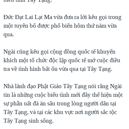
TẠI
VIDEO
"Tìm"
NGƯỜI VIỆT HẢI NGOẠI
HÀNH TRÌNH BẦU CỬ 2024
NGHE
Đức Đạt Lai Lạt Ma vừa đưa ra lời kêu gọi trong
ĐỜI SỐNG
MỘT NĂM CHIẾN TRANH TẠI DẢI GAZA
một tuyên bố được phổ biến hôm thứ năm vừa
KINH TẾ
MẠNG XÃ HỘI
qua.
GIẢI MÃ VÀNH ĐAI & CON ĐƯỜNG
KHOA HỌC
NGÀY TỊ NẠN THẾ GIỚI
SỨC KHOẺ
Ngài cũng kêu gọi cộng đồng quốc tế khuyến
TRỊNH VĨNH BÌNH - NGƯỜI HẠ 'BÊN THẮNG CUỘC'
Ngôn ngữ khác
VĂN HOÁ
khích một tổ chức độc lập quốc tế mở cuộc điều
GROUND ZERO – XƯA VÀ NAY
tra về tình hình bất ổn vừa qua tại Tây Tạng.
THỂ THAO
CHI PHÍ CHIẾN TRANH AFGHANISTAN
GIÁO DỤC
Nhà lãnh đạo Phật Giáo Tây Tạng nói rằng Ngài
CÁC GIÁ TRỊ CỘNG HÒA Ở VIỆT NAM
tin là những cuộc biểu tình mới đây thể hiện một
THƯỢNG ĐỈNH TRUMP-KIM TẠI VIỆT NAM
sự phẫn uất đã ăn sâu trong lòng người dân tại
TRỊNH VĨNH BÌNH VS. CHÍNH PHỦ VIỆT NAM
Tây Tạng, và tại các khu vực nơi người sắc tộc
NGƯ DÂN VIỆT VÀ LÀN SÓNG TRỘM HẢI SÂM
Tây Tạng sinh sống.
BÊN KIA QUỐC LỘ: TIẾNG VỌNG TỪ NÔNG THÔN MỸ