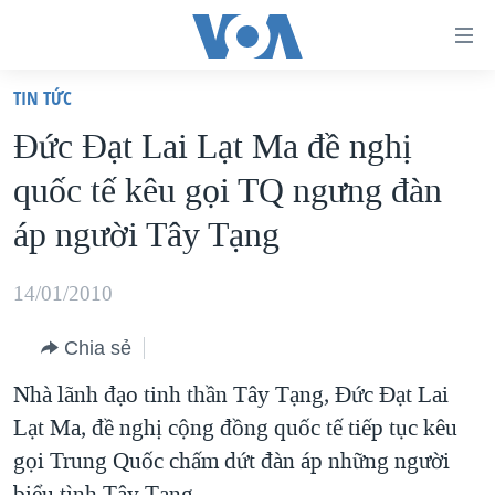
Đường
dẫn
TIN TỨC
truy
TRANG CHỦ
Đức Đạt Lai Lạt Ma đề nghị
cập
VIỆT NAM
quốc tế kêu gọi TQ ngưng đàn
Tới
HOA KỲ
nội
áp người Tây Tạng
BIỂN ĐÔNG
dung
THẾ GIỚI
chính
14/01/2010
BLOG
Tới
Chia sẻ
điều
DIỄN ĐÀN
hướng
Nhà lãnh đạo tinh thần Tây Tạng, Đức Đạt Lai
MỤC
chính
Lạt Ma, đề nghị cộng đồng quốc tế tiếp tục kêu
CHUYÊN ĐỀ
TỰ DO BÁO CHÍ
Đi
gọi Trung Quốc chấm dứt đàn áp những người
HỌC TIẾNG ANH
VẠCH TRẦN TIN GIẢ
CHIẾN TRANH THƯƠNG MẠI CỦA MỸ: QUÁ KHỨ VÀ HIỆN
tới
biểu tình Tây Tạng.