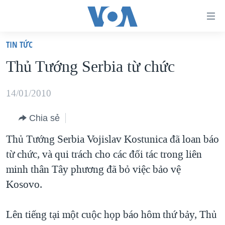
Đường
dẫn
TIN TỨC
truy
TRANG CHỦ
Thủ Tướng Serbia từ chức
cập
VIỆT NAM
Tới
HOA KỲ
14/01/2010
nội
BIỂN ĐÔNG
dung
Chia sẻ
THẾ GIỚI
chính
Thủ Tướng Serbia Vojislav Kostunica đã loan báo
BLOG
Tới
từ chức, và qui trách cho các đối tác trong liên
điều
DIỄN ĐÀN
minh thân Tây phương đã bỏ việc bảo vệ
hướng
MỤC
Kosovo.
chính
CHUYÊN ĐỀ
TỰ DO BÁO CHÍ
Đi
Lên tiếng tại một cuộc họp báo hôm thứ bảy, Thủ
HỌC TIẾNG ANH
VẠCH TRẦN TIN GIẢ
CHIẾN TRANH THƯƠNG MẠI CỦA MỸ: QUÁ KHỨ VÀ HIỆN
tới