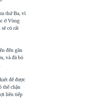
m thứ Ba, vì
ác ở Vùng
sẽ có rất
ến đến gần
ên, và đã bỏ
.
thiết để được
ó thể chận
i liên tiếp