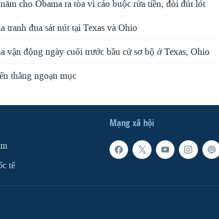
u năm cho Obama ra tòa vì cáo buộc rửa tiền, đòi đút lót
 tranh đua sát nút tại Texas và Ohio
a vận động ngày cuối trước bầu cử sơ bộ ở Texas, Ohio
iến thắng ngoạn mục
Mạng xã hội
am
ốc tế