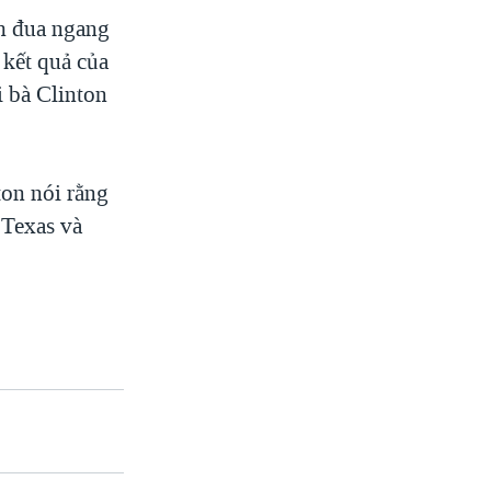
nh đua ngang
 kết quả của
i bà Clinton
ton nói rằng
 Texas và