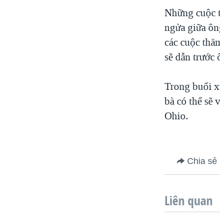
VIỆT NAM
Những cuộc t
ngửa giữa ôn
NGƯ DÂN VIỆT VÀ LÀN SÓNG
TRỘM HẢI SÂM
các cuộc thă
sẽ dẫn trước
BÊN KIA QUỐC LỘ: TIẾNG VỌNG
TỪ NÔNG THÔN MỸ
QUAN HỆ VIỆT MỸ
Trong buổi xu
bà có thể sẽ 
Ohio.
Chia sẻ
Liên quan