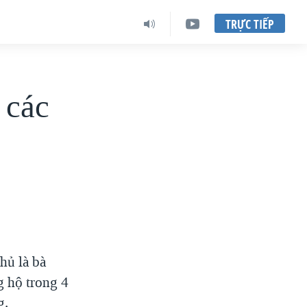
TRỰC TIẾP
 các
hủ là bà
g hộ trong 4
g.