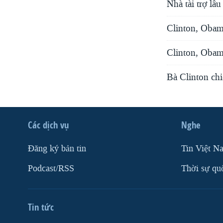
Nhà tài trợ lâ
Clinton, Obama
Clinton, Obam
Bà Clinton ch
Các dịch vụ
Nghe
Ðăng ký bản tin
Tin Việt N
Podcast/RSS
Thời sự qu
Tin tức