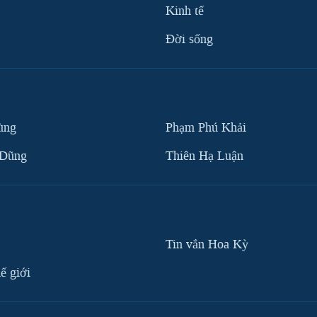
Kinh tế
Ðời sống
ùng
Phạm Phú Khải
 Dũng
Thiên Hạ Luận
Tin vắn Hoa Kỳ
ế giới