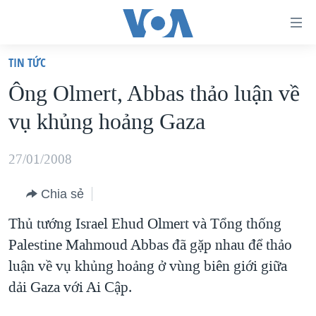
Đường
dẫn
TIN TỨC
truy
TRANG CHỦ
Ông Olmert, Abbas thảo luận về
cập
VIỆT NAM
vụ khủng hoảng Gaza
Tới
HOA KỲ
nội
BIỂN ĐÔNG
27/01/2008
dung
THẾ GIỚI
chính
Chia sẻ
BLOG
Tới
Thủ tướng Israel Ehud Olmert và Tổng thống
điều
DIỄN ĐÀN
Palestine Mahmoud Abbas đã gặp nhau để thảo
hướng
MỤC
luận về vụ khủng hoảng ở vùng biên giới giữa
chính
CHUYÊN ĐỀ
TỰ DO BÁO CHÍ
dải Gaza với Ai Cập.
Đi
HỌC TIẾNG ANH
VẠCH TRẦN TIN GIẢ
CHIẾN TRANH THƯƠNG MẠI CỦA MỸ: QUÁ KHỨ VÀ HIỆN
tới