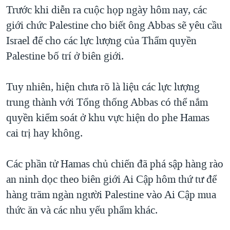
TẠI
Trước khi diễn ra cuộc họp ngày hôm nay, các
VIDEO
"Tìm"
NGƯỜI VIỆT HẢI NGOẠI
HÀNH TRÌNH BẦU CỬ 2024
giới chức Palestine cho biết ông Abbas sẽ yêu cầu
NGHE
ĐỜI SỐNG
Israel để cho các lực lượng của Thẩm quyền
MỘT NĂM CHIẾN TRANH TẠI DẢI GAZA
KINH TẾ
Palestine bố trí ở biên giới.
MẠNG XÃ HỘI
GIẢI MÃ VÀNH ĐAI & CON ĐƯỜNG
KHOA HỌC
NGÀY TỊ NẠN THẾ GIỚI
Tuy nhiên, hiện chưa rõ là liệu các lực lượng
SỨC KHOẺ
TRỊNH VĨNH BÌNH - NGƯỜI HẠ 'BÊN THẮNG CUỘC'
trung thành với Tổng thống Abbas có thể nắm
Ngôn ngữ khác
VĂN HOÁ
GROUND ZERO – XƯA VÀ NAY
quyền kiểm soát ở khu vực hiện do phe Hamas
THỂ THAO
cai trị hay không.
CHI PHÍ CHIẾN TRANH AFGHANISTAN
GIÁO DỤC
CÁC GIÁ TRỊ CỘNG HÒA Ở VIỆT NAM
Các phần tử Hamas chủ chiến đã phá sập hàng rào
THƯỢNG ĐỈNH TRUMP-KIM TẠI VIỆT NAM
an ninh dọc theo biên giới Ai Cập hôm thứ tư để
TRỊNH VĨNH BÌNH VS. CHÍNH PHỦ VIỆT NAM
hàng trăm ngàn người Palestine vào Ai Cập mua
NGƯ DÂN VIỆT VÀ LÀN SÓNG TRỘM HẢI SÂM
thức ăn và các nhu yếu phẩm khác.
BÊN KIA QUỐC LỘ: TIẾNG VỌNG TỪ NÔNG THÔN MỸ