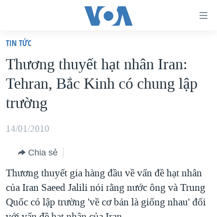
Đường
dẫn
TIN TỨC
truy
TRANG CHỦ
Thương thuyết hạt nhân Iran:
cập
VIỆT NAM
Tehran, Bắc Kinh có chung lập
Tới
HOA KỲ
nội
trường
BIỂN ĐÔNG
dung
THẾ GIỚI
chính
14/01/2010
BLOG
Tới
Chia sẻ
điều
DIỄN ĐÀN
hướng
Thương thuyết gia hàng đầu về vấn đề hạt nhân
MỤC
chính
của Iran Saeed Jalili nói rằng nước ông và Trung
CHUYÊN ĐỀ
TỰ DO BÁO CHÍ
Đi
Quốc có lập trường 'về cơ bản là giống nhau' đối
HỌC TIẾNG ANH
VẠCH TRẦN TIN GIẢ
CHIẾN TRANH THƯƠNG MẠI CỦA MỸ: QUÁ KHỨ VÀ HIỆN
tới
với vấn đề hạt nhân của Iran.