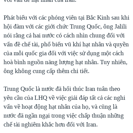
TẠI
VIDEO
"Tìm"
NGƯỜI VIỆT HẢI NGOẠI
HÀNH TRÌNH BẦU CỬ 2024
NGHE
Phát biểu với các phóng viên tại Bắc Kinh sau khi
ĐỜI SỐNG
MỘT NĂM CHIẾN TRANH TẠI DẢI GAZA
hội đàm với các giới chức Trung Quốc, ông Jalili
KINH TẾ
MẠNG XÃ HỘI
nói rằng cả hai nước có cách nhìn chung đối với
GIẢI MÃ VÀNH ĐAI & CON ĐƯỜNG
KHOA HỌC
vấn đề chế tài, phổ biến vũ khí hạt nhân và quyền
NGÀY TỊ NẠN THẾ GIỚI
SỨC KHOẺ
của mỗi quốc gia đối với việc sử dụng một cách
TRỊNH VĨNH BÌNH - NGƯỜI HẠ 'BÊN THẮNG CUỘC'
Ngôn ngữ khác
VĂN HOÁ
hoà bình nguồn năng lượng hạt nhân. Tuy nhiên,
GROUND ZERO – XƯA VÀ NAY
ông không cung cấp thêm chi tiết.
THỂ THAO
CHI PHÍ CHIẾN TRANH AFGHANISTAN
GIÁO DỤC
Trung Quốc là nước đã hối thúc Iran tuân theo
CÁC GIÁ TRỊ CỘNG HÒA Ở VIỆT NAM
yêu cầu của LHQ về việc giải đáp tất cả các nghi
THƯỢNG ĐỈNH TRUMP-KIM TẠI VIỆT NAM
vấn về hoạt động hạt nhân của họ, và cũng là
TRỊNH VĨNH BÌNH VS. CHÍNH PHỦ VIỆT NAM
nước đã ngần ngại trong việc chấp thuận những
NGƯ DÂN VIỆT VÀ LÀN SÓNG TRỘM HẢI SÂM
chế tài nghiêm khắc hơn đối với Iran.
BÊN KIA QUỐC LỘ: TIẾNG VỌNG TỪ NÔNG THÔN MỸ