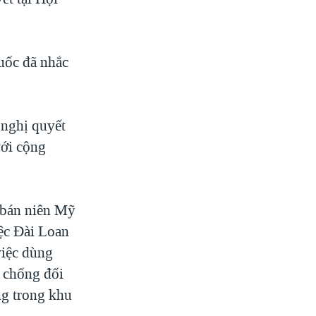
uốc đã nhắc
 nghị quyết
với cộng
 bán niên Mỹ
iệc Đài Loan
việc dùng
 chống đối
ng trong khu