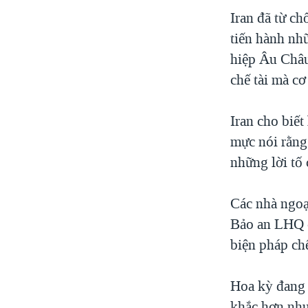
VIỆT NAM
Iran đã từ c
tiến hành nhữ
NGƯ DÂN VIỆT VÀ LÀN SÓNG
TRỘM HẢI SÂM
hiệp Âu Châu
chế tài mà cơ
BÊN KIA QUỐC LỘ: TIẾNG VỌNG
TỪ NÔNG THÔN MỸ
QUAN HỆ VIỆT MỸ
Iran cho biết
mực nói rằng
những lời tố
Các nhà ngoạ
Bảo an LHQ c
biện pháp chế
Hoa kỳ đang 
khắc hơn như