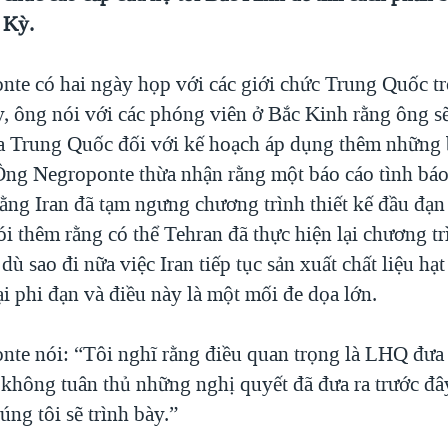
 Kỳ.
te có hai ngày họp với các giới chức Trung Quốc t
, ông nói với các phóng viên ở Bắc Kinh rằng ông sẽ
a Trung Quốc đối với kế hoạch áp dụng thêm những 
. Ông Negroponte thừa nhận rằng một báo cáo tình bá
ằng Iran đã tạm ngưng chương trình thiết kế đầu đạn
i thêm rằng có thể Tehran đã thực hiện lại chương tr
dù sao đi nữa việc Iran tiếp tục sản xuất chất liệu hạ
i phi đạn và điều này là một mối đe dọa lớn.
te nói: “Tôi nghĩ rằng điều quan trọng là LHQ đưa 
n không tuân thủ những nghị quyết đã đưa ra trước đâ
húng tôi sẽ trình bày.”