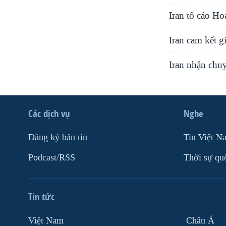
Iran tố cáo H
Iran cam kết g
Iran nhận chuy
Các dịch vụ
Nghe
Ðăng ký bản tin
Tin Việt N
Podcast/RSS
Thời sự qu
Tin tức
Việt Nam
Châu Á