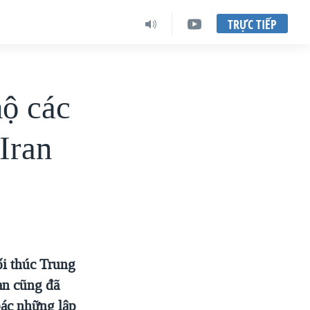
TRỰC TIẾP
ộ các
 Iran
ối thúc Trung
an cũng đã
bác những lập