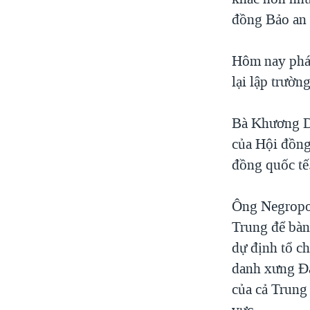
đồng Bảo an 
Hôm nay phá
lại lập trườn
Bà Khương Du
của Hội đồng 
đồng quốc tế
Ông Negropon
Trung để bàn
dự định tổ c
danh xưng Đà
của cả Trung
vực.