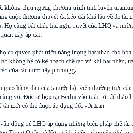
hối không chịu ngưng chương trình tinh luyện urani
ng cuộc thương thuyết đã kéo dài khá lâu về đề tài 
. Họ cũng bất chấp hai nghị quyết của LHQ và nhữn
 quan này áp đặt.
 họ có quyền phát triển năng lượng hạt nhân cho hòa
 họ không hề có kế hoạch chế tạo vũ khí hạt nhân, tr
 cáo của các nước tây phươngg.
i giao hàng đầu của 5 nước hội viên thường trực củ
ùng với Đức sẽ họp tại Berlin vào tuần tới để thảo 
 tài mới có thể được áp dụng đối với Iran.
vận động để LHQ áp dụng những biện pháp chế tài 
ng Trung Quốc và Nga, cả hai đều có quyền phủ quy