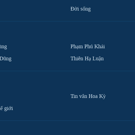
Ðời sống
ùng
Phạm Phú Khải
 Dũng
Thiên Hạ Luận
Tin vắn Hoa Kỳ
ế giới