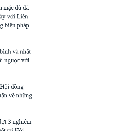
um mặc dù đã
này với Liên
g biện pháp
 bình và nhất
ái ngược với
a Hội đồng
luận về những
đợt 3 nghiêm
ết tại Hội