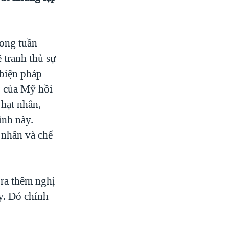
rong tuần
 tranh thủ sự
biện pháp
o của Mỹ hồi
 hạt nhân,
ình này.
t nhân và chế
ra thêm nghị
y. Đó chính