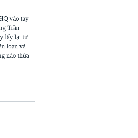
LHQ vào tay
ng Trần
 lấy lại tư
ản loạn và
ng nào thừa