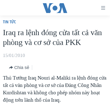
Đường
dẫn
TIN TỨC
truy
TRANG CHỦ
Iraq ra lệnh đóng cửa tất cả văn
cập
VIỆT NAM
phòng và cơ sở của PKK
Tới
HOA KỲ
nội
BIỂN ĐÔNG
15/01/2010
dung
THẾ GIỚI
chính
Chia sẻ
BLOG
Tới
Thủ Tướng Iraq Nouri al-Maliki ra lệnh đóng cửa
điều
DIỄN ĐÀN
tất cả văn phòng và cơ sở của Đảng Công Nhân
hướng
MỤC
Kurdishtan và không cho phép nhóm này hoạt
chính
CHUYÊN ĐỀ
TỰ DO BÁO CHÍ
động trên lãnh thổ của Iraq.
Đi
HỌC TIẾNG ANH
VẠCH TRẦN TIN GIẢ
CHIẾN TRANH THƯƠNG MẠI CỦA MỸ: QUÁ KHỨ VÀ HIỆN
tới