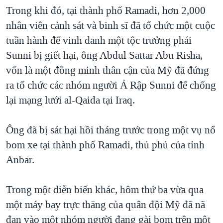
Trong khi đó, tại thành phố Ramadi, hơn 2,000
QUAN HỆ VIỆT MỸ
nhân viên cảnh sát và binh sĩ đã tổ chức một cuộc
tuần hành để vinh danh một tộc trưởng phái
Sunni bị giết hại, ông Abdul Sattar Abu Risha,
vốn là một đồng minh thân cận của Mỹ đã đứng
ra tổ chức các nhóm người Ả Rập Sunni để chống
lại mạng lưới al-Qaida tại Iraq.
Ông đã bị sát hại hồi tháng trước trong một vụ nổ
bom xe tại thành phố Ramadi, thủ phủ của tỉnh
Anbar.
Trong một diễn biến khác, hôm thứ ba vừa qua
một máy bay trực thăng của quân đội Mỹ đã nã
đạn vào một nhóm người đang gài bom trên một