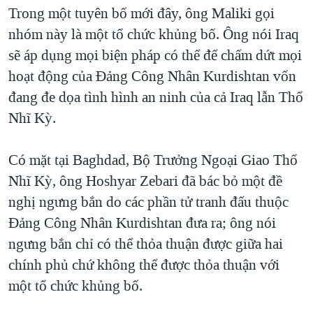
TẠI
Trong một tuyên bố mới đây, ông Maliki gọi
VIDEO
"Tìm"
NGƯỜI VIỆT HẢI NGOẠI
HÀNH TRÌNH BẦU CỬ 2024
nhóm này là một tổ chức khủng bố. Ông nói Iraq
NGHE
ĐỜI SỐNG
sẽ áp dụng mọi biện pháp có thể để chấm dứt mọi
MỘT NĂM CHIẾN TRANH TẠI DẢI GAZA
KINH TẾ
hoạt động của Đảng Công Nhân Kurdishtan vốn
MẠNG XÃ HỘI
GIẢI MÃ VÀNH ĐAI & CON ĐƯỜNG
KHOA HỌC
đang đe dọa tình hình an ninh của cả Iraq lẫn Thổ
NGÀY TỊ NẠN THẾ GIỚI
Nhĩ Kỳ.
SỨC KHOẺ
TRỊNH VĨNH BÌNH - NGƯỜI HẠ 'BÊN THẮNG CUỘC'
Ngôn ngữ khác
VĂN HOÁ
GROUND ZERO – XƯA VÀ NAY
Có mặt tại Baghdad, Bộ Trưởng Ngoại Giao Thổ
THỂ THAO
Nhĩ Kỳ, ông Hoshyar Zebari đã bác bỏ một đề
CHI PHÍ CHIẾN TRANH AFGHANISTAN
GIÁO DỤC
nghị ngưng bắn do các phần tử tranh đấu thuộc
CÁC GIÁ TRỊ CỘNG HÒA Ở VIỆT NAM
Đảng Công Nhân Kurdishtan đưa ra; ông nói
THƯỢNG ĐỈNH TRUMP-KIM TẠI VIỆT NAM
ngưng bắn chỉ có thể thỏa thuận được giữa hai
TRỊNH VĨNH BÌNH VS. CHÍNH PHỦ VIỆT NAM
chính phủ chứ không thể được thỏa thuận với
NGƯ DÂN VIỆT VÀ LÀN SÓNG TRỘM HẢI SÂM
một tổ chức khủng bố.
BÊN KIA QUỐC LỘ: TIẾNG VỌNG TỪ NÔNG THÔN MỸ