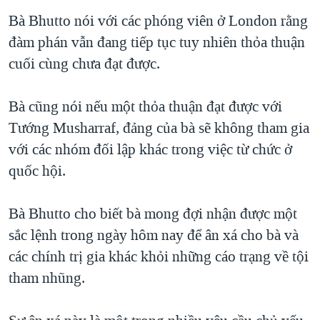
TẠI
VIDEO
"Tìm"
NGƯỜI VIỆT HẢI NGOẠI
Bà Bhutto nói với các phóng viên ở London rằng
HÀNH TRÌNH BẦU CỬ 2024
NGHE
đàm phán vẫn đang tiếp tục tuy nhiên thỏa thuận
ĐỜI SỐNG
MỘT NĂM CHIẾN TRANH TẠI DẢI GAZA
cuối cùng chưa đạt được.
KINH TẾ
MẠNG XÃ HỘI
GIẢI MÃ VÀNH ĐAI & CON ĐƯỜNG
KHOA HỌC
Bà cũng nói nếu một thỏa thuận đạt được với
NGÀY TỊ NẠN THẾ GIỚI
SỨC KHOẺ
Tướng Musharraf, đảng của bà sẽ không tham gia
TRỊNH VĨNH BÌNH - NGƯỜI HẠ 'BÊN THẮNG CUỘC'
Ngôn ngữ khác
VĂN HOÁ
với các nhóm đối lập khác trong việc từ chức ở
GROUND ZERO – XƯA VÀ NAY
quốc hội.
THỂ THAO
CHI PHÍ CHIẾN TRANH AFGHANISTAN
GIÁO DỤC
Bà Bhutto cho biết bà mong đợi nhận được một
CÁC GIÁ TRỊ CỘNG HÒA Ở VIỆT NAM
sắc lệnh trong ngày hôm nay để ân xá cho bà và
THƯỢNG ĐỈNH TRUMP-KIM TẠI VIỆT NAM
các chính trị gia khác khỏi những cáo trạng về tội
TRỊNH VĨNH BÌNH VS. CHÍNH PHỦ VIỆT NAM
tham nhũng.
NGƯ DÂN VIỆT VÀ LÀN SÓNG TRỘM HẢI SÂM
BÊN KIA QUỐC LỘ: TIẾNG VỌNG TỪ NÔNG THÔN MỸ