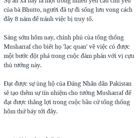
Sự ân xá này là một trong nhiều yêu cầu chủ yếu
của bà Bhutto, người đã tự đi sống lưu vong cách
QUAN HỆ VIỆT MỸ
đây 8 năm để tránh việc bị truy tố.
Sáng sớm hôm nay, chính phủ của tổng thống
Musharraf cho biết họ 'lạc quan' về việc có được
một bước đột phá trong cuộc đàm phán với vị cựu
thủ tướng này.
Đạt được sự ủng hộ của Đảng Nhân dân Pakistan
sẽ tạo thêm sự tín nhiệm cho tướng Musharraf để
đạt được thắng lợi trong cuộc bầu cử tổng thống
hôm thứ bảy tới đây.