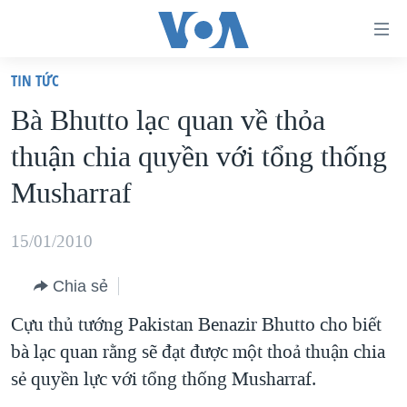
Đường
dẫn
TIN TỨC
truy
TRANG CHỦ
Bà Bhutto lạc quan về thỏa
cập
VIỆT NAM
thuận chia quyền với tổng thống
Tới
HOA KỲ
nội
Musharraf
BIỂN ĐÔNG
dung
THẾ GIỚI
chính
15/01/2010
BLOG
Tới
Chia sẻ
điều
DIỄN ĐÀN
hướng
Cựu thủ tướng Pakistan Benazir Bhutto cho biết
MỤC
chính
bà lạc quan rằng sẽ đạt được một thoả thuận chia
CHUYÊN ĐỀ
TỰ DO BÁO CHÍ
Đi
sẻ quyền lực với tổng thống Musharraf.
HỌC TIẾNG ANH
VẠCH TRẦN TIN GIẢ
CHIẾN TRANH THƯƠNG MẠI CỦA MỸ: QUÁ KHỨ VÀ HIỆN
tới