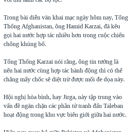
TẠI
VIDEO
"Tìm"
NGƯỜI VIỆT HẢI NGOẠI
HÀNH TRÌNH BẦU CỬ 2024
NGHE
Trong bài diễn văn khai mạc ngày hôm nay, Tổng
ĐỜI SỐNG
MỘT NĂM CHIẾN TRANH TẠI DẢI GAZA
Thống Afghanistan, ông Hamid Karzai, đã kêu
KINH TẾ
MẠNG XÃ HỘI
gọi hai nước hợp tác nhiều hơn trong cuộc chiến
GIẢI MÃ VÀNH ĐAI & CON ĐƯỜNG
KHOA HỌC
chống khủng bố.
NGÀY TỊ NẠN THẾ GIỚI
SỨC KHOẺ
TRỊNH VĨNH BÌNH - NGƯỜI HẠ 'BÊN THẮNG CUỘC'
Ngôn ngữ khác
VĂN HOÁ
Tổng Thống Karzai nói rằng, ông tin tưởng là
GROUND ZERO – XƯA VÀ NAY
nếu hai nước cùng hợp tác hành động thì có thể
THỂ THAO
CHI PHÍ CHIẾN TRANH AFGHANISTAN
chẳng mấy chốc sẽ diệt trừ được mối đe dọa này.
GIÁO DỤC
CÁC GIÁ TRỊ CỘNG HÒA Ở VIỆT NAM
Hội nghị hòa bình, hay Jirga, này tập trung vào
THƯỢNG ĐỈNH TRUMP-KIM TẠI VIỆT NAM
vấn đề ngăn chặn các phần tử tranh đấu Taleban
TRỊNH VĨNH BÌNH VS. CHÍNH PHỦ VIỆT NAM
hoạt động trong khu vực biên giới giữa hai nước.
NGƯ DÂN VIỆT VÀ LÀN SÓNG TRỘM HẢI SÂM
BÊN KIA QUỐC LỘ: TIẾNG VỌNG TỪ NÔNG THÔN MỸ