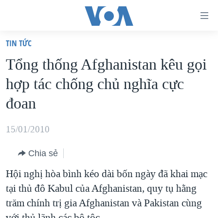
Đường
dẫn
TIN TỨC
truy
TRANG CHỦ
Tổng thống Afghanistan kêu gọi
cập
VIỆT NAM
hợp tác chống chủ nghĩa cực
Tới
HOA KỲ
nội
đoan
BIỂN ĐÔNG
dung
THẾ GIỚI
chính
15/01/2010
BLOG
Tới
Chia sẻ
điều
DIỄN ĐÀN
hướng
Hội nghị hòa bình kéo dài bốn ngày đã khai mạc
MỤC
chính
tại thủ đô Kabul của Afghanistan, quy tụ hằng
CHUYÊN ĐỀ
TỰ DO BÁO CHÍ
Đi
trăm chính trị gia Afghanistan và Pakistan cùng
HỌC TIẾNG ANH
VẠCH TRẦN TIN GIẢ
CHIẾN TRANH THƯƠNG MẠI CỦA MỸ: QUÁ KHỨ VÀ HIỆN
tới
với thủ lãnh các bộ tộc.