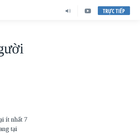
TRỰC TIẾP
gười
i ít nhất 7
ang tại