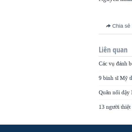
VIỆT NAM
NGƯ DÂN VIỆT VÀ LÀN SÓNG
TRỘM HẢI SÂM
Chia sẻ
BÊN KIA QUỐC LỘ: TIẾNG VỌNG
TỪ NÔNG THÔN MỸ
Liên quan
QUAN HỆ VIỆT MỸ
Các vụ đánh bo
9 binh sĩ Mỹ t
Quân nổi dậy 
13 người thiệ