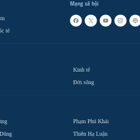
Mạng xã hội
am
ốc tế
Kinh tế
Ðời sống
ùng
Phạm Phú Khải
 Dũng
Thiên Hạ Luận