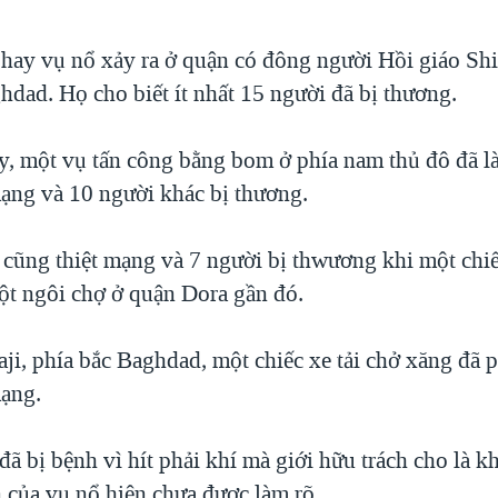
 hay vụ nổ xảy ra ở quận có đông người Hồi giáo Shi
hdad. Họ cho biết ít nhất 15 người đã bị thương.
, một vụ tấn công bằng bom ở phía nam thủ đô đã là
mạng và 10 người khác bị thương.
 cũng thiệt mạng và 7 người bị thwương khi một chi
một ngôi chợ ở quận Dora gần đó.
Taji, phía bắc Baghdad, một chiếc xe tải chở xăng đã 
mạng.
ã bị bệnh vì hít phải khí mà giới hữu trách cho là kh
của vụ nổ hiện chưa được làm rõ.