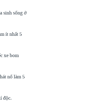
a sinh sống ở
m ít nhất 5
ếc xe bom
phát nổ làm 5
í độc.