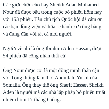
TẠI
Các giới chức cho hay Sheikh Adan Mohamed
VIDEO
"Tìm"
NGƯỜI VIỆT HẢI NGOẠI
HÀNH TRÌNH BẦU CỬ 2024
Nour đã được bầu trong cuộc bỏ phiếu hôm nay
NGHE
ĐỜI SỐNG
với 153 phiếu. Tân chủ tịch Quốc hội đã cám ơn
MỘT NĂM CHIẾN TRANH TẠI DẢI GAZA
KINH TẾ
các bạn đồng viện và hứa sẽ hành xử công bằng
MẠNG XÃ HỘI
GIẢI MÃ VÀNH ĐAI & CON ĐƯỜNG
KHOA HỌC
và đúng đắn với tất cả mọi người.
NGÀY TỊ NẠN THẾ GIỚI
SỨC KHOẺ
TRỊNH VĨNH BÌNH - NGƯỜI HẠ 'BÊN THẮNG CUỘC'
Người về nhì là ông Ibrahim Aden Hassan, được
Ngôn ngữ khác
VĂN HOÁ
GROUND ZERO – XƯA VÀ NAY
54 phiếu đã công nhận thất cử.
THỂ THAO
CHI PHÍ CHIẾN TRANH AFGHANISTAN
GIÁO DỤC
Ông Nour được coi là một đồng minh thân cận
CÁC GIÁ TRỊ CỘNG HÒA Ở VIỆT NAM
với Tổng thống lâm thời Abdullahi Yusuf cùa
THƯỢNG ĐỈNH TRUMP-KIM TẠI VIỆT NAM
Somalia. Ông thay thế ông Sharif Hassan Sheikh
TRỊNH VĨNH BÌNH VS. CHÍNH PHỦ VIỆT NAM
Aden là người mà các nhà lập pháp bỏ phiếu truất
NGƯ DÂN VIỆT VÀ LÀN SÓNG TRỘM HẢI SÂM
nhiệm hôm 17 tháng Giêng.
BÊN KIA QUỐC LỘ: TIẾNG VỌNG TỪ NÔNG THÔN MỸ