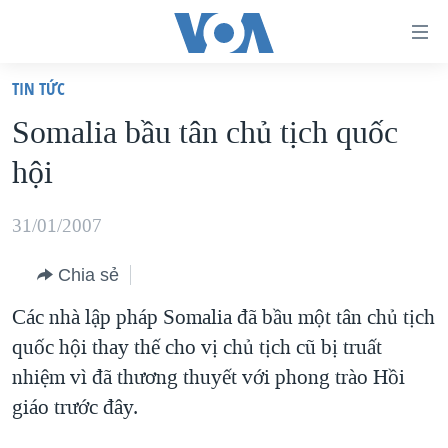
Đường
dẫn
TIN TỨC
truy
TRANG CHỦ
Somalia bầu tân chủ tịch quốc
cập
VIỆT NAM
hội
Tới
HOA KỲ
nội
BIỂN ĐÔNG
31/01/2007
dung
THẾ GIỚI
chính
Chia sẻ
BLOG
Tới
Các nhà lập pháp Somalia đã bầu một tân chủ tịch
điều
DIỄN ĐÀN
quốc hội thay thế cho vị chủ tịch cũ bị truất
hướng
MỤC
nhiệm vì đã thương thuyết với phong trào Hồi
chính
CHUYÊN ĐỀ
TỰ DO BÁO CHÍ
giáo trước đây.
Đi
HỌC TIẾNG ANH
VẠCH TRẦN TIN GIẢ
CHIẾN TRANH THƯƠNG MẠI CỦA MỸ: QUÁ KHỨ VÀ HIỆN
tới