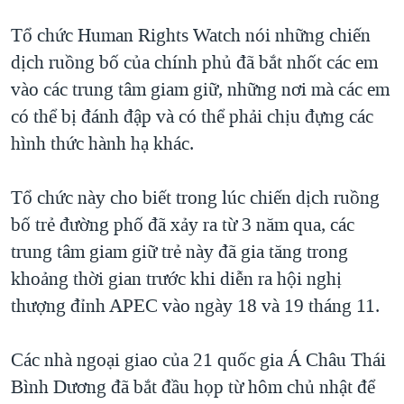
TẠI
VIDEO
"Tìm"
NGƯỜI VIỆT HẢI NGOẠI
Tổ chức Human Rights Watch nói những chiến
HÀNH TRÌNH BẦU CỬ 2024
NGHE
ĐỜI SỐNG
dịch ruồng bố của chính phủ đã bắt nhốt các em
MỘT NĂM CHIẾN TRANH TẠI DẢI GAZA
vào các trung tâm giam giữ, những nơi mà các em
KINH TẾ
MẠNG XÃ HỘI
GIẢI MÃ VÀNH ĐAI & CON ĐƯỜNG
có thể bị đánh đập và có thể phải chịu đựng các
KHOA HỌC
NGÀY TỊ NẠN THẾ GIỚI
hình thức hành hạ khác.
SỨC KHOẺ
TRỊNH VĨNH BÌNH - NGƯỜI HẠ 'BÊN THẮNG CUỘC'
Ngôn ngữ khác
VĂN HOÁ
Tổ chức này cho biết trong lúc chiến dịch ruồng
GROUND ZERO – XƯA VÀ NAY
THỂ THAO
bố trẻ đường phố đã xảy ra từ 3 năm qua, các
CHI PHÍ CHIẾN TRANH AFGHANISTAN
trung tâm giam giữ trẻ này đã gia tăng trong
GIÁO DỤC
CÁC GIÁ TRỊ CỘNG HÒA Ở VIỆT NAM
khoảng thời gian trước khi diễn ra hội nghị
THƯỢNG ĐỈNH TRUMP-KIM TẠI VIỆT NAM
thượng đỉnh APEC vào ngày 18 và 19 tháng 11.
TRỊNH VĨNH BÌNH VS. CHÍNH PHỦ VIỆT NAM
Các nhà ngoại giao của 21 quốc gia Á Châu Thái
NGƯ DÂN VIỆT VÀ LÀN SÓNG TRỘM HẢI SÂM
Bình Dương đã bắt đầu họp từ hôm chủ nhật để
BÊN KIA QUỐC LỘ: TIẾNG VỌNG TỪ NÔNG THÔN MỸ