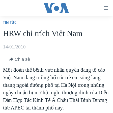
Đường
dẫn
TIN TỨC
truy
TRANG CHỦ
HRW chỉ trích Việt Nam
cập
VIỆT NAM
Tới
HOA KỲ
14/01/2010
nội
BIỂN ĐÔNG
dung
Chia sẻ
THẾ GIỚI
chính
Một đoàn thể bênh vực nhân quyền đang tố cáo
BLOG
Tới
Việt Nam đang ruồng bố các trẻ em sống lang
điều
DIỄN ĐÀN
thang ngoài đường phố tại Hà Nội trong những
hướng
MỤC
ngày chuẩn bị mở hội nghị thượng đỉnh của Diễn
chính
Đàn Hợp Tác Kinh Tế Á Châu Thái Bình Dương
CHUYÊN ĐỀ
TỰ DO BÁO CHÍ
Đi
tức APEC tại thành phố này.
HỌC TIẾNG ANH
VẠCH TRẦN TIN GIẢ
CHIẾN TRANH THƯƠNG MẠI CỦA MỸ: QUÁ KHỨ VÀ HIỆN
tới