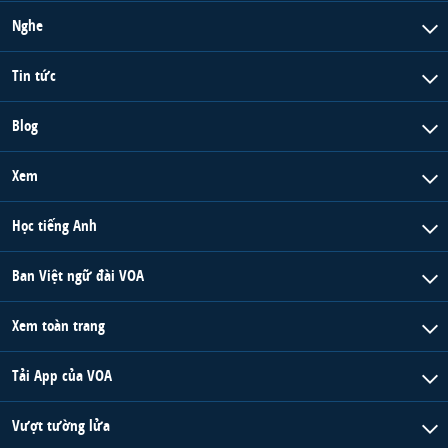
Nghe
Tin tức
Blog
Xem
Học tiếng Anh
Ban Việt ngữ đài VOA
Xem toàn trang
Tải App của VOA
Vượt tường lửa