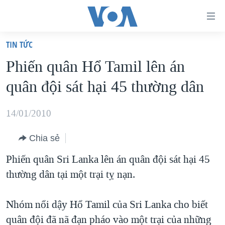
Đường
dẫn
TIN TỨC
truy
TRANG CHỦ
Phiến quân Hổ Tamil lên án
cập
VIỆT NAM
quân đội sát hại 45 thường dân
Tới
HOA KỲ
nội
BIỂN ĐÔNG
14/01/2010
dung
THẾ GIỚI
chính
Chia sẻ
BLOG
Tới
Phiến quân Sri Lanka lên án quân đội sát hại 45
điều
DIỄN ĐÀN
thường dân tại một trại tỵ nạn.
hướng
MỤC
chính
CHUYÊN ĐỀ
TỰ DO BÁO CHÍ
Nhóm nổi dậy Hổ Tamil của Sri Lanka cho biết
Đi
HỌC TIẾNG ANH
quân đội đã nã đạn pháo vào một trại của những
VẠCH TRẦN TIN GIẢ
CHIẾN TRANH THƯƠNG MẠI CỦA MỸ: QUÁ KHỨ VÀ HIỆN
tới