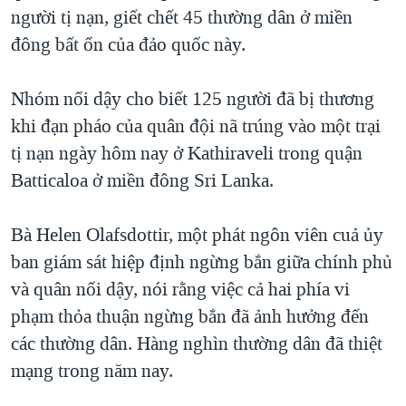
TẠI
người tị nạn, giết chết 45 thường dân ở miền
VIDEO
"Tìm"
NGƯỜI VIỆT HẢI NGOẠI
HÀNH TRÌNH BẦU CỬ 2024
đông bất ổn của đảo quốc này.
NGHE
ĐỜI SỐNG
MỘT NĂM CHIẾN TRANH TẠI DẢI GAZA
KINH TẾ
Nhóm nổi dậy cho biết 125 người đã bị thương
MẠNG XÃ HỘI
GIẢI MÃ VÀNH ĐAI & CON ĐƯỜNG
KHOA HỌC
khi đạn pháo của quân đội nã trúng vào một trại
NGÀY TỊ NẠN THẾ GIỚI
tị nạn ngày hôm nay ở Kathiraveli trong quận
SỨC KHOẺ
TRỊNH VĨNH BÌNH - NGƯỜI HẠ 'BÊN THẮNG CUỘC'
Batticaloa ở miền đông Sri Lanka.
Ngôn ngữ khác
VĂN HOÁ
GROUND ZERO – XƯA VÀ NAY
THỂ THAO
Bà Helen Olafsdottir, một phát ngôn viên cuả ủy
CHI PHÍ CHIẾN TRANH AFGHANISTAN
GIÁO DỤC
ban giám sát hiệp định ngừng bắn giữa chính phủ
CÁC GIÁ TRỊ CỘNG HÒA Ở VIỆT NAM
và quân nổi dậy, nói rằng việc cả hai phía vi
THƯỢNG ĐỈNH TRUMP-KIM TẠI VIỆT NAM
phạm thỏa thuận ngừng bắn đã ảnh hưởng đến
TRỊNH VĨNH BÌNH VS. CHÍNH PHỦ VIỆT NAM
các thường dân. Hàng nghìn thường dân đã thiệt
NGƯ DÂN VIỆT VÀ LÀN SÓNG TRỘM HẢI SÂM
mạng trong năm nay.
BÊN KIA QUỐC LỘ: TIẾNG VỌNG TỪ NÔNG THÔN MỸ