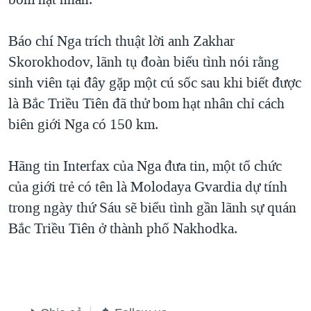
TẠI
VIDEO
"Tìm"
NGƯỜI VIỆT HẢI NGOẠI
HÀNH TRÌNH BẦU CỬ 2024
NGHE
Báo chí Nga trích thuật lời anh Zakhar
ĐỜI SỐNG
MỘT NĂM CHIẾN TRANH TẠI DẢI GAZA
Skorokhodov, lãnh tụ đoàn biểu tình nói rằng
KINH TẾ
MẠNG XÃ HỘI
sinh viên tại đây gặp một cú sốc sau khi biết được
GIẢI MÃ VÀNH ĐAI & CON ĐƯỜNG
KHOA HỌC
là Bắc Triều Tiên đã thử bom hạt nhân chỉ cách
NGÀY TỊ NẠN THẾ GIỚI
SỨC KHOẺ
biên giới Nga có 150 km.
TRỊNH VĨNH BÌNH - NGƯỜI HẠ 'BÊN THẮNG CUỘC'
Ngôn ngữ khác
VĂN HOÁ
GROUND ZERO – XƯA VÀ NAY
Hãng tin Interfax của Nga đưa tin, một tổ chức
THỂ THAO
CHI PHÍ CHIẾN TRANH AFGHANISTAN
của giới trẻ có tên là Molodaya Gvardia dự tính
GIÁO DỤC
trong ngày thứ Sáu sẽ biểu tình gần lãnh sự quán
CÁC GIÁ TRỊ CỘNG HÒA Ở VIỆT NAM
Bắc Triều Tiên ở thành phố Nakhodka.
THƯỢNG ĐỈNH TRUMP-KIM TẠI VIỆT NAM
TRỊNH VĨNH BÌNH VS. CHÍNH PHỦ VIỆT NAM
NGƯ DÂN VIỆT VÀ LÀN SÓNG TRỘM HẢI SÂM
BÊN KIA QUỐC LỘ: TIẾNG VỌNG TỪ NÔNG THÔN MỸ