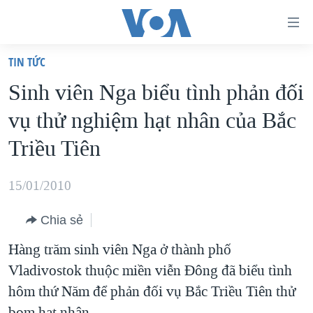
Đường
dẫn
TIN TỨC
truy
TRANG CHỦ
Sinh viên Nga biểu tình phản đối
cập
VIỆT NAM
vụ thử nghiệm hạt nhân của Bắc
Tới
HOA KỲ
nội
Triều Tiên
BIỂN ĐÔNG
dung
THẾ GIỚI
chính
15/01/2010
BLOG
Tới
Chia sẻ
điều
DIỄN ĐÀN
hướng
Hàng trăm sinh viên Nga ở thành phố
MỤC
chính
Vladivostok thuộc miền viễn Đông đã biểu tình
CHUYÊN ĐỀ
TỰ DO BÁO CHÍ
Đi
hôm thứ Năm để phản đối vụ Bắc Triều Tiên thử
HỌC TIẾNG ANH
VẠCH TRẦN TIN GIẢ
CHIẾN TRANH THƯƠNG MẠI CỦA MỸ: QUÁ KHỨ VÀ HIỆN
tới
bom hạt nhân.