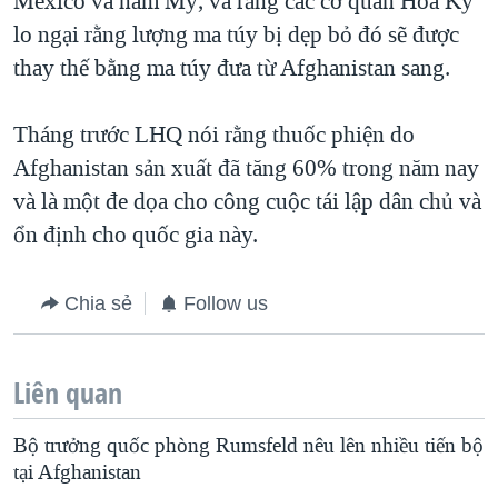
Mexico và nam Mỹ, và rằng các cơ quan Hoa Kỳ
lo ngại rằng lượng ma túy bị dẹp bỏ đó sẽ được
QUAN HỆ VIỆT MỸ
thay thế bằng ma túy đưa từ Afghanistan sang.
Tháng trước LHQ nói rằng thuốc phiện do
Afghanistan sản xuất đã tăng 60% trong năm nay
và là một đe dọa cho công cuộc tái lập dân chủ và
ổn định cho quốc gia này.
Chia sẻ
Follow us
Liên quan
Bộ trưởng quốc phòng Rumsfeld nêu lên nhiều tiến bộ
tại Afghanistan