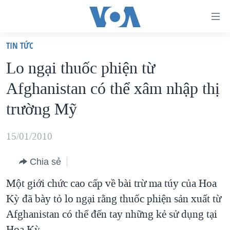
Đường
dẫn
TIN TỨC
truy
TRANG CHỦ
Lo ngại thuốc phiện từ
cập
VIỆT NAM
Afghanistan có thể xâm nhập thị
Tới
HOA KỲ
nội
trường Mỹ
BIỂN ĐÔNG
dung
THẾ GIỚI
chính
15/01/2010
BLOG
Tới
Chia sẻ
điều
DIỄN ĐÀN
hướng
Một giới chức cao cấp về bài trừ ma túy của Hoa
MỤC
chính
Kỳ đã bày tỏ lo ngại rằng thuốc phiện sản xuất từ
CHUYÊN ĐỀ
TỰ DO BÁO CHÍ
Đi
Afghanistan có thể đến tay những kẻ sử dụng tại
HỌC TIẾNG ANH
VẠCH TRẦN TIN GIẢ
CHIẾN TRANH THƯƠNG MẠI CỦA MỸ: QUÁ KHỨ VÀ HIỆN
tới
Hoa Kỳ.