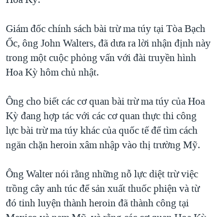
TẠI
VIDEO
"Tìm"
NGƯỜI VIỆT HẢI NGOẠI
HÀNH TRÌNH BẦU CỬ 2024
NGHE
Giám đốc chính sách bài trừ ma túy tại Tòa Bạch
ĐỜI SỐNG
MỘT NĂM CHIẾN TRANH TẠI DẢI GAZA
Ốc, ông John Walters, đã dưa ra lời nhận định này
KINH TẾ
MẠNG XÃ HỘI
trong một cuộc phỏng vấn với đài truyền hình
GIẢI MÃ VÀNH ĐAI & CON ĐƯỜNG
KHOA HỌC
Hoa Kỳ hôm chủ nhật.
NGÀY TỊ NẠN THẾ GIỚI
SỨC KHOẺ
TRỊNH VĨNH BÌNH - NGƯỜI HẠ 'BÊN THẮNG CUỘC'
Ngôn ngữ khác
VĂN HOÁ
Ông cho biết các cơ quan bài trừ ma túy của Hoa
GROUND ZERO – XƯA VÀ NAY
Kỳ đang hợp tác với các cơ quan thực thi công
THỂ THAO
CHI PHÍ CHIẾN TRANH AFGHANISTAN
lực bài trừ ma túy khác của quốc tế để tìm cách
GIÁO DỤC
ngăn chặn heroin xâm nhập vào thị trường Mỹ.
CÁC GIÁ TRỊ CỘNG HÒA Ở VIỆT NAM
THƯỢNG ĐỈNH TRUMP-KIM TẠI VIỆT NAM
Ông Walter nói rằng những nỗ lực diệt trừ việc
TRỊNH VĨNH BÌNH VS. CHÍNH PHỦ VIỆT NAM
trồng cây anh túc để sản xuất thuốc phiện và từ
NGƯ DÂN VIỆT VÀ LÀN SÓNG TRỘM HẢI SÂM
đó tinh luyện thành heroin đã thành công tại
BÊN KIA QUỐC LỘ: TIẾNG VỌNG TỪ NÔNG THÔN MỸ