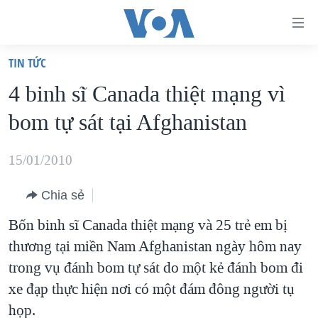
Đường
dẫn
TIN TỨC
truy
TRANG CHỦ
4 binh sĩ Canada thiệt mạng vì
cập
VIỆT NAM
bom tự sát tại Afghanistan
Tới
HOA KỲ
nội
BIỂN ĐÔNG
15/01/2010
dung
THẾ GIỚI
chính
Chia sẻ
BLOG
Tới
Bốn binh sĩ Canada thiệt mạng và 25 trẻ em bị
điều
DIỄN ĐÀN
thương tại miền Nam Afghanistan ngày hôm nay
hướng
MỤC
trong vụ đánh bom tự sát do một kẻ đánh bom đi
chính
CHUYÊN ĐỀ
TỰ DO BÁO CHÍ
xe đạp thực hiện nơi có một đám đông người tụ
Đi
HỌC TIẾNG ANH
họp.
VẠCH TRẦN TIN GIẢ
CHIẾN TRANH THƯƠNG MẠI CỦA MỸ: QUÁ KHỨ VÀ HIỆN
tới