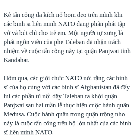
TẠI
VIDEO
"Tìm"
NGƯỜI VIỆT HẢI NGOẠI
HÀNH TRÌNH BẦU CỬ 2024
Kẻ tấn công đã kích nổ bom đeo trên mình khi
NGHE
ĐỜI SỐNG
các binh sĩ liên minh NATO đang phân phát tập
MỘT NĂM CHIẾN TRANH TẠI DẢI GAZA
KINH TẾ
vở và bút chì cho trẻ em. Một người tự xưng là
MẠNG XÃ HỘI
GIẢI MÃ VÀNH ĐAI & CON ĐƯỜNG
KHOA HỌC
phát ngôn viên của phe Taleban đã nhận trách
NGÀY TỊ NẠN THẾ GIỚI
nhiệm về cuộc tấn công này tại quận Panjwai tỉnh
SỨC KHOẺ
TRỊNH VĨNH BÌNH - NGƯỜI HẠ 'BÊN THẮNG CUỘC'
Kandahar.
Ngôn ngữ khác
VĂN HOÁ
GROUND ZERO – XƯA VÀ NAY
THỂ THAO
Hôm qua, các giới chức NATO nói rằng các binh
CHI PHÍ CHIẾN TRANH AFGHANISTAN
GIÁO DỤC
sĩ của họ cùng với các binh sĩ Afghanistan đã đẩy
CÁC GIÁ TRỊ CỘNG HÒA Ở VIỆT NAM
lui các phần tử nổi dậy Taleban ra khỏi quận
THƯỢNG ĐỈNH TRUMP-KIM TẠI VIỆT NAM
Panjwai sau hai tuần lễ thực hiện cuộc hành quân
TRỊNH VĨNH BÌNH VS. CHÍNH PHỦ VIỆT NAM
Medusa. Cuộc hành quân trong quận trồng nho
NGƯ DÂN VIỆT VÀ LÀN SÓNG TRỘM HẢI SÂM
này là cuộc tấn công trên bộ lớn nhất của các binh
sĩ liên minh NATO.
BÊN KIA QUỐC LỘ: TIẾNG VỌNG TỪ NÔNG THÔN MỸ