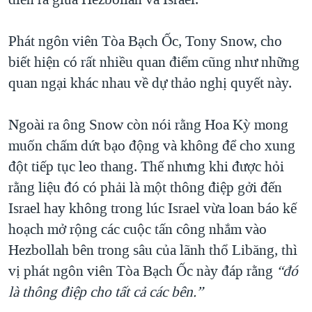
TẠI
VIDEO
"Tìm"
NGƯỜI VIỆT HẢI NGOẠI
HÀNH TRÌNH BẦU CỬ 2024
NGHE
Phát ngôn viên Tòa Bạch Ốc, Tony Snow, cho
ĐỜI SỐNG
MỘT NĂM CHIẾN TRANH TẠI DẢI GAZA
biết hiện có rất nhiều quan điểm cũng như những
KINH TẾ
MẠNG XÃ HỘI
quan ngại khác nhau về dự thảo nghị quyết này.
GIẢI MÃ VÀNH ĐAI & CON ĐƯỜNG
KHOA HỌC
NGÀY TỊ NẠN THẾ GIỚI
SỨC KHOẺ
Ngoài ra ông Snow còn nói rằng Hoa Kỳ mong
TRỊNH VĨNH BÌNH - NGƯỜI HẠ 'BÊN THẮNG CUỘC'
Ngôn ngữ khác
VĂN HOÁ
muốn chấm dứt bạo động và không để cho xung
GROUND ZERO – XƯA VÀ NAY
đột tiếp tục leo thang. Thế nhưng khi được hỏi
THỂ THAO
CHI PHÍ CHIẾN TRANH AFGHANISTAN
rằng liệu đó có phải là một thông điệp gởi đến
GIÁO DỤC
Israel hay không trong lúc Israel vừa loan báo kế
CÁC GIÁ TRỊ CỘNG HÒA Ở VIỆT NAM
hoạch mở rộng các cuộc tấn công nhắm vào
THƯỢNG ĐỈNH TRUMP-KIM TẠI VIỆT NAM
Hezbollah bên trong sâu của lãnh thổ Libăng, thì
TRỊNH VĨNH BÌNH VS. CHÍNH PHỦ VIỆT NAM
vị phát ngôn viên Tòa Bạch Ốc này đáp rằng
“đó
NGƯ DÂN VIỆT VÀ LÀN SÓNG TRỘM HẢI SÂM
là thông điệp cho tất cả các bên.”
BÊN KIA QUỐC LỘ: TIẾNG VỌNG TỪ NÔNG THÔN MỸ