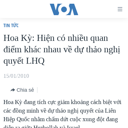
Đường
dẫn
TIN TỨC
truy
TRANG CHỦ
Hoa Kỳ: Hiện có nhiều quan
cập
VIỆT NAM
điểm khác nhau về dự thảo nghị
Tới
HOA KỲ
nội
quyết LHQ
BIỂN ĐÔNG
dung
THẾ GIỚI
chính
15/01/2010
BLOG
Tới
Chia sẻ
điều
DIỄN ĐÀN
hướng
Hoa Kỳ đang tích cực giảm khoảng cách biệt với
MỤC
chính
các đồng minh về dự thảo nghị quyết của Liên
CHUYÊN ĐỀ
TỰ DO BÁO CHÍ
Đi
Hiệp Quốc nhằm chấm dứt cuộc xung đột đang
HỌC TIẾNG ANH
VẠCH TRẦN TIN GIẢ
CHIẾN TRANH THƯƠNG MẠI CỦA MỸ: QUÁ KHỨ VÀ HIỆN
tới
diễn ra giữa Hezbollah và Israel.