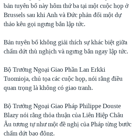
TẠI
bản tuyên bố này hôm thứ ba tại một cuộc họp ở
VIDEO
"Tìm"
NGƯỜI VIỆT HẢI NGOẠI
HÀNH TRÌNH BẦU CỬ 2024
Brussels sau khi Anh và Đức phản đối một dự
NGHE
ĐỜI SỐNG
thảo kêu gọi ngưng bắn lập tức.
MỘT NĂM CHIẾN TRANH TẠI DẢI GAZA
KINH TẾ
MẠNG XÃ HỘI
GIẢI MÃ VÀNH ĐAI & CON ĐƯỜNG
KHOA HỌC
Bản tuyên bố không giải thích sự khác biệt giữa
NGÀY TỊ NẠN THẾ GIỚI
chấm dứt thù nghịch và ngưng bắn ngay lập tức.
SỨC KHOẺ
TRỊNH VĨNH BÌNH - NGƯỜI HẠ 'BÊN THẮNG CUỘC'
Ngôn ngữ khác
VĂN HOÁ
GROUND ZERO – XƯA VÀ NAY
Bộ Trưởng Ngoại Giao Phần Lan Erkki
THỂ THAO
Tuomioja, chủ tọa các cuộc họp, nói rằng điều
CHI PHÍ CHIẾN TRANH AFGHANISTAN
GIÁO DỤC
quan trọng là không có giao tranh.
CÁC GIÁ TRỊ CỘNG HÒA Ở VIỆT NAM
THƯỢNG ĐỈNH TRUMP-KIM TẠI VIỆT NAM
Bộ Trưởng Ngoại Giao Pháp Philippe Douste
TRỊNH VĨNH BÌNH VS. CHÍNH PHỦ VIỆT NAM
Blazy nói rằng thỏa thuận của Liên Hiệp Châu
NGƯ DÂN VIỆT VÀ LÀN SÓNG TRỘM HẢI SÂM
Âu tương tự như một đề nghị của Pháp từng bước
chấm dứt bạo động.
BÊN KIA QUỐC LỘ: TIẾNG VỌNG TỪ NÔNG THÔN MỸ