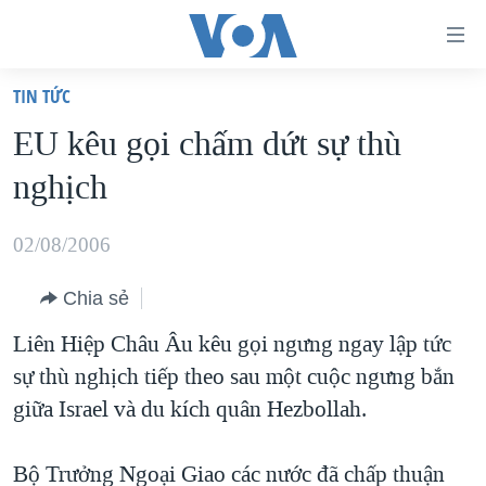
Đường
dẫn
TIN TỨC
truy
TRANG CHỦ
EU kêu gọi chấm dứt sự thù
cập
VIỆT NAM
nghịch
Tới
HOA KỲ
nội
BIỂN ĐÔNG
02/08/2006
dung
THẾ GIỚI
chính
Chia sẻ
BLOG
Tới
Liên Hiệp Châu Âu kêu gọi ngưng ngay lập tức
điều
DIỄN ĐÀN
sự thù nghịch tiếp theo sau một cuộc ngưng bắn
hướng
MỤC
giữa Israel và du kích quân Hezbollah.
chính
CHUYÊN ĐỀ
TỰ DO BÁO CHÍ
Đi
HỌC TIẾNG ANH
Bộ Trưởng Ngoại Giao các nước đã chấp thuận
VẠCH TRẦN TIN GIẢ
CHIẾN TRANH THƯƠNG MẠI CỦA MỸ: QUÁ KHỨ VÀ HIỆN
tới