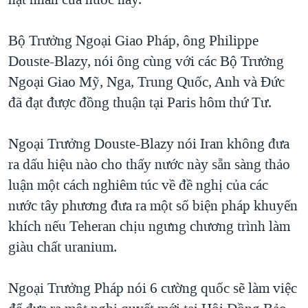
TẠI
VIDEO
"Tìm"
NGƯỜI VIỆT HẢI NGOẠI
HÀNH TRÌNH BẦU CỬ 2024
NGHE
Bộ Trưởng Ngoại Giao Pháp, ông Philippe
ĐỜI SỐNG
MỘT NĂM CHIẾN TRANH TẠI DẢI GAZA
Douste-Blazy, nói ông cùng với các Bộ Trưởng
KINH TẾ
MẠNG XÃ HỘI
Ngoại Giao Mỹ, Nga, Trung Quốc, Anh và Đức
GIẢI MÃ VÀNH ĐAI & CON ĐƯỜNG
KHOA HỌC
đã đạt được đồng thuận tại Paris hôm thứ Tư.
NGÀY TỊ NẠN THẾ GIỚI
SỨC KHOẺ
TRỊNH VĨNH BÌNH - NGƯỜI HẠ 'BÊN THẮNG CUỘC'
Ngôn ngữ khác
VĂN HOÁ
Ngoại Trưởng Douste-Blazy nói Iran không đưa
GROUND ZERO – XƯA VÀ NAY
ra dấu hiệu nào cho thấy nước này sẵn sàng thảo
THỂ THAO
CHI PHÍ CHIẾN TRANH AFGHANISTAN
luận một cách nghiêm túc về đề nghị của các
GIÁO DỤC
nước tây phương đưa ra một số biện pháp khuyến
CÁC GIÁ TRỊ CỘNG HÒA Ở VIỆT NAM
khích nếu Teheran chịu ngưng chương trình làm
THƯỢNG ĐỈNH TRUMP-KIM TẠI VIỆT NAM
giàu chất uranium.
TRỊNH VĨNH BÌNH VS. CHÍNH PHỦ VIỆT NAM
NGƯ DÂN VIỆT VÀ LÀN SÓNG TRỘM HẢI SÂM
Ngoại Trưởng Pháp nói 6 cường quốc sẽ làm việc
BÊN KIA QUỐC LỘ: TIẾNG VỌNG TỪ NÔNG THÔN MỸ