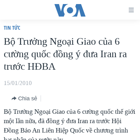
Đường
dẫn
TIN TỨC
truy
TRANG CHỦ
Bộ Trưởng Ngoại Giao của 6
cập
VIỆT NAM
cường quốc đồng ý đưa Iran ra
Tới
HOA KỲ
nội
trước HÐBA
BIỂN ĐÔNG
dung
THẾ GIỚI
chính
15/01/2010
BLOG
Tới
Chia sẻ
điều
DIỄN ĐÀN
hướng
Bộ Trưởng Ngoại Giao của 6 cường quốc thế giới
MỤC
chính
một lần nữa, đã đồng ý đưa Iran ra trước Hội
CHUYÊN ĐỀ
TỰ DO BÁO CHÍ
Đi
Đồng Bảo An Liên Hiệp Quốc về chương trình
HỌC TIẾNG ANH
VẠCH TRẦN TIN GIẢ
CHIẾN TRANH THƯƠNG MẠI CỦA MỸ: QUÁ KHỨ VÀ HIỆN
tới
hạt nhân của nước này.