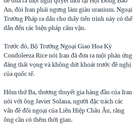
để đưa ra một nghị quyết mới tại Hội Đồng Bảo
An, đòi Iran phải ngưng làm giàu uranium. Ngoại
QUAN HỆ VIỆT MỸ
Trưởng Pháp ra dấu cho thấy tiến trình này có thể
dẫn đến các biện pháp cấm vận.
Trước đó, Bộ Trưởng Ngoại Giao Hoa Kỳ
Condoleeza Rice nói Iran đã đưa ra một phản ứng
đáng thất vọng và không dứt khoát trước đề nghị
của quốc tế.
Hôm thứ Ba, thương thuyết gia hàng đầu của Iran
nói với ông Javier Solana, người đặc trách các
vấn đề đối ngoại của Liên Hiệp Châu Âu, rằng
ông cần có thêm thời gian.