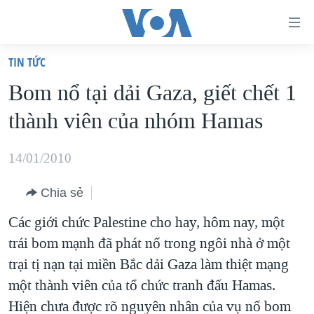
Đường
dẫn
TIN TỨC
truy
TRANG CHỦ
Bom nổ tại dải Gaza, giết chết 1
cập
VIỆT NAM
thành viên của nhóm Hamas
Tới
HOA KỲ
nội
BIỂN ĐÔNG
14/01/2010
dung
THẾ GIỚI
chính
Chia sẻ
BLOG
Tới
Các giới chức Palestine cho hay, hôm nay, một
điều
DIỄN ĐÀN
trái bom mạnh đã phát nổ trong ngôi nhà ở một
hướng
MỤC
trại tị nạn tại miền Bắc dải Gaza làm thiệt mạng
chính
CHUYÊN ĐỀ
TỰ DO BÁO CHÍ
một thành viên của tổ chức tranh đấu Hamas.
Đi
HỌC TIẾNG ANH
Hiện chưa được rõ nguyên nhân của vụ nổ bom
VẠCH TRẦN TIN GIẢ
CHIẾN TRANH THƯƠNG MẠI CỦA MỸ: QUÁ KHỨ VÀ HIỆN
tới