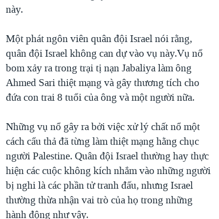
TẠI
này.
VIDEO
"Tìm"
NGƯỜI VIỆT HẢI NGOẠI
HÀNH TRÌNH BẦU CỬ 2024
NGHE
ĐỜI SỐNG
Một phát ngôn viên quân đội Israel nói rằng,
MỘT NĂM CHIẾN TRANH TẠI DẢI GAZA
KINH TẾ
quân đội Israel không can dự vào vụ này.Vụ nổ
MẠNG XÃ HỘI
GIẢI MÃ VÀNH ĐAI & CON ĐƯỜNG
KHOA HỌC
bom xảy ra trong trại tị nạn Jabaliya làm ông
NGÀY TỊ NẠN THẾ GIỚI
Ahmed Sari thiệt mạng và gây thương tích cho
SỨC KHOẺ
TRỊNH VĨNH BÌNH - NGƯỜI HẠ 'BÊN THẮNG CUỘC'
đứa con trai 8 tuổi của ông và một người nữa.
Ngôn ngữ khác
VĂN HOÁ
GROUND ZERO – XƯA VÀ NAY
THỂ THAO
Những vụ nổ gây ra bởi việc xử lý chất nổ một
CHI PHÍ CHIẾN TRANH AFGHANISTAN
GIÁO DỤC
cách cẩu thả đã từng làm thiệt mạng hằng chục
CÁC GIÁ TRỊ CỘNG HÒA Ở VIỆT NAM
người Palestine. Quân đội Israel thường hay thực
THƯỢNG ĐỈNH TRUMP-KIM TẠI VIỆT NAM
hiện các cuộc không kích nhắm vào những người
TRỊNH VĨNH BÌNH VS. CHÍNH PHỦ VIỆT NAM
bị nghi là các phần tử tranh đấu, nhưng Israel
NGƯ DÂN VIỆT VÀ LÀN SÓNG TRỘM HẢI SÂM
thường thừa nhận vai trò của họ trong những
hành động như vậy.
BÊN KIA QUỐC LỘ: TIẾNG VỌNG TỪ NÔNG THÔN MỸ