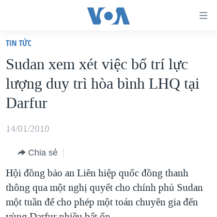
Đường
dẫn
TIN TỨC
truy
TRANG CHỦ
Sudan xem xét việc bố trí lực
cập
VIỆT NAM
lượng duy trì hòa bình LHQ tại
Tới
HOA KỲ
nội
Darfur
BIỂN ĐÔNG
dung
THẾ GIỚI
chính
14/01/2010
BLOG
Tới
Chia sẻ
điều
DIỄN ĐÀN
hướng
Hội đồng bảo an Liên hiệp quốc đồng thanh
MỤC
chính
thông qua một nghị quyết cho chính phủ Sudan
CHUYÊN ĐỀ
TỰ DO BÁO CHÍ
Đi
một tuần để cho phép một toán chuyên gia đến
HỌC TIẾNG ANH
VẠCH TRẦN TIN GIẢ
CHIẾN TRANH THƯƠNG MẠI CỦA MỸ: QUÁ KHỨ VÀ HIỆN
tới
vùng Darfur nhiều bất ổn.