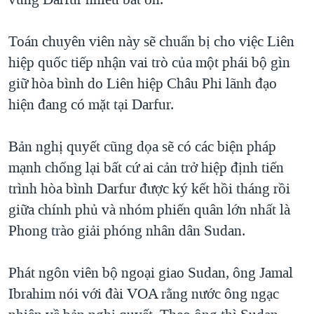
TẠI
VIDEO
"Tìm"
NGƯỜI VIỆT HẢI NGOẠI
HÀNH TRÌNH BẦU CỬ 2024
NGHE
Toán chuyên viên này sẽ chuẩn bị cho việc Liên
ĐỜI SỐNG
MỘT NĂM CHIẾN TRANH TẠI DẢI GAZA
hiệp quốc tiếp nhận vai trò của một phái bộ gìn
KINH TẾ
MẠNG XÃ HỘI
giữ hòa bình do Liên hiệp Châu Phi lãnh đạo
GIẢI MÃ VÀNH ĐAI & CON ĐƯỜNG
KHOA HỌC
hiện đang có mặt tại Darfur.
NGÀY TỊ NẠN THẾ GIỚI
SỨC KHOẺ
TRỊNH VĨNH BÌNH - NGƯỜI HẠ 'BÊN THẮNG CUỘC'
Ngôn ngữ khác
VĂN HOÁ
Bản nghị quyết cũng dọa sẽ có các biện pháp
GROUND ZERO – XƯA VÀ NAY
mạnh chống lại bất cứ ai cản trở hiệp định tiến
THỂ THAO
CHI PHÍ CHIẾN TRANH AFGHANISTAN
trình hòa bình Darfur được ký kết hồi tháng rồi
GIÁO DỤC
giữa chính phủ và nhóm phiến quân lớn nhất là
CÁC GIÁ TRỊ CỘNG HÒA Ở VIỆT NAM
Phong trào giải phóng nhân dân Sudan.
THƯỢNG ĐỈNH TRUMP-KIM TẠI VIỆT NAM
TRỊNH VĨNH BÌNH VS. CHÍNH PHỦ VIỆT NAM
Phát ngôn viên bộ ngoại giao Sudan, ông Jamal
NGƯ DÂN VIỆT VÀ LÀN SÓNG TRỘM HẢI SÂM
Ibrahim nói với đài VOA rằng nước ông ngạc
BÊN KIA QUỐC LỘ: TIẾNG VỌNG TỪ NÔNG THÔN MỸ