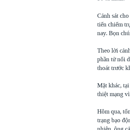
VIDEO
NGƯỜI VIỆT HẢI NGOẠI
"Tìm"
HÀNH TRÌNH BẦU CỬ 2024
NGHE
ĐỜI SỐNG
Cảnh sát cho
MỘT NĂM CHIẾN TRANH TẠI DẢI
KINH TẾ
tiến chiếm tr
GAZA
nay. Bọn chú
KHOA HỌC
GIẢI MÃ VÀNH ĐAI & CON ĐƯỜNG
SỨC KHOẺ
NGÀY TỊ NẠN THẾ GIỚI
Theo lời cảnh
VĂN HOÁ
TRỊNH VĨNH BÌNH - NGƯỜI HẠ 'BÊN
phần tử nổi 
THẮNG CUỘC'
THỂ THAO
thoát trước k
GROUND ZERO – XƯA VÀ NAY
GIÁO DỤC
CHI PHÍ CHIẾN TRANH
Mặt khác, tạ
AFGHANISTAN
thiệt mạng v
CÁC GIÁ TRỊ CỘNG HÒA Ở VIỆT
NAM
Hôm qua, tổn
THƯỢNG ĐỈNH TRUMP-KIM TẠI
trạng bạo độ
VIỆT NAM
nhiên, ông cả
TRỊNH VĨNH BÌNH VS. CHÍNH PHỦ