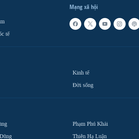
Mạng xã hội
am
ốc tế
Kinh tế
Ðời sống
ùng
Phạm Phú Khải
 Dũng
Thiên Hạ Luận