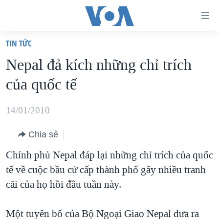
Đường
dẫn
TIN TỨC
truy
TRANG CHỦ
Nepal đả kích những chỉ trích
cập
VIỆT NAM
của quốc tế
Tới
HOA KỲ
nội
BIỂN ĐÔNG
14/01/2010
dung
THẾ GIỚI
chính
Chia sẻ
BLOG
Tới
Chính phủ Nepal đáp lại những chỉ trích của quốc
điều
DIỄN ĐÀN
tế về cuộc bầu cử cấp thành phố gây nhiều tranh
hướng
MỤC
cãi của họ hồi đầu tuần này.
chính
CHUYÊN ĐỀ
TỰ DO BÁO CHÍ
Đi
HỌC TIẾNG ANH
Một tuyên bố của Bộ Ngoại Giao Nepal đưa ra
VẠCH TRẦN TIN GIẢ
CHIẾN TRANH THƯƠNG MẠI CỦA MỸ: QUÁ KHỨ VÀ HIỆN
tới