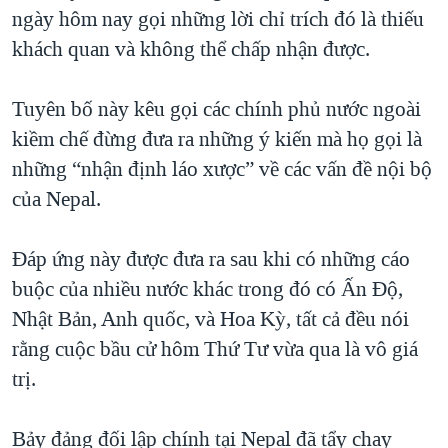
TẠI
ngày hôm nay gọi những lời chỉ trích đó là thiếu
VIDEO
"Tìm"
NGƯỜI VIỆT HẢI NGOẠI
HÀNH TRÌNH BẦU CỬ 2024
khách quan và không thể chấp nhận được.
NGHE
ĐỜI SỐNG
MỘT NĂM CHIẾN TRANH TẠI DẢI GAZA
KINH TẾ
Tuyên bố này kêu gọi các chính phủ nước ngoài
MẠNG XÃ HỘI
GIẢI MÃ VÀNH ĐAI & CON ĐƯỜNG
KHOA HỌC
kiềm chế đừng đưa ra những ý kiến mà họ gọi là
NGÀY TỊ NẠN THẾ GIỚI
những “nhận định láo xược” về các vấn đề nội bộ
SỨC KHOẺ
TRỊNH VĨNH BÌNH - NGƯỜI HẠ 'BÊN THẮNG CUỘC'
của Nepal.
Ngôn ngữ khác
VĂN HOÁ
GROUND ZERO – XƯA VÀ NAY
THỂ THAO
Đáp ứng này được đưa ra sau khi có những cáo
CHI PHÍ CHIẾN TRANH AFGHANISTAN
GIÁO DỤC
buộc của nhiều nước khác trong đó có Ấn Độ,
CÁC GIÁ TRỊ CỘNG HÒA Ở VIỆT NAM
Nhật Bản, Anh quốc, và Hoa Kỳ, tất cả đều nói
THƯỢNG ĐỈNH TRUMP-KIM TẠI VIỆT NAM
rằng cuộc bầu cử hôm Thứ Tư vừa qua là vô giá
TRỊNH VĨNH BÌNH VS. CHÍNH PHỦ VIỆT NAM
trị.
NGƯ DÂN VIỆT VÀ LÀN SÓNG TRỘM HẢI SÂM
Bảy đảng đối lập chính tại Nepal đã tẩy chay
BÊN KIA QUỐC LỘ: TIẾNG VỌNG TỪ NÔNG THÔN MỸ