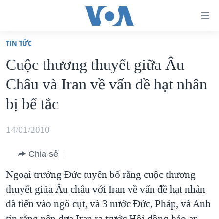
Đường
dẫn
TIN TỨC
truy
TRANG CHỦ
Cuộc thương thuyết giữa Âu
cập
VIỆT NAM
Châu và Iran về vấn đề hạt nhân
Tới
HOA KỲ
nội
bị bế tắc
BIỂN ĐÔNG
dung
THẾ GIỚI
chính
14/01/2010
BLOG
Tới
Chia sẻ
điều
DIỄN ĐÀN
hướng
Ngoại trưởng Đức tuyên bố rằng cuộc thương
MỤC
chính
thuyết giũa Âu châu với Iran về vấn đề hạt nhân
CHUYÊN ĐỀ
TỰ DO BÁO CHÍ
Đi
đã tiến vào ngõ cụt, và 3 nước Đức, Pháp, và Anh
HỌC TIẾNG ANH
VẠCH TRẦN TIN GIẢ
CHIẾN TRANH THƯƠNG MẠI CỦA MỸ: QUÁ KHỨ VÀ HIỆN
tới
tin rằng nên đưa Iran ra trước Hội đồng bảo an