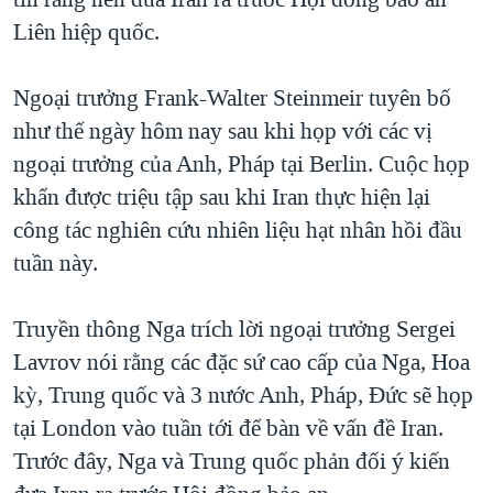
TẠI
VIDEO
"Tìm"
NGƯỜI VIỆT HẢI NGOẠI
Liên hiệp quốc.
HÀNH TRÌNH BẦU CỬ 2024
NGHE
ĐỜI SỐNG
MỘT NĂM CHIẾN TRANH TẠI DẢI GAZA
Ngoại trưởng Frank-Walter Steinmeir tuyên bố
KINH TẾ
MẠNG XÃ HỘI
như thế ngày hôm nay sau khi họp với các vị
GIẢI MÃ VÀNH ĐAI & CON ĐƯỜNG
KHOA HỌC
ngoại trưởng của Anh, Pháp tại Berlin. Cuộc họp
NGÀY TỊ NẠN THẾ GIỚI
SỨC KHOẺ
khẩn được triệu tập sau khi Iran thực hiện lại
TRỊNH VĨNH BÌNH - NGƯỜI HẠ 'BÊN THẮNG CUỘC'
Ngôn ngữ khác
VĂN HOÁ
công tác nghiên cứu nhiên liệu hạt nhân hồi đầu
GROUND ZERO – XƯA VÀ NAY
tuần này.
THỂ THAO
CHI PHÍ CHIẾN TRANH AFGHANISTAN
GIÁO DỤC
Truyền thông Nga trích lời ngoại trưởng Sergei
CÁC GIÁ TRỊ CỘNG HÒA Ở VIỆT NAM
Lavrov nói rằng các đặc sứ cao cấp của Nga, Hoa
THƯỢNG ĐỈNH TRUMP-KIM TẠI VIỆT NAM
kỳ, Trung quốc và 3 nước Anh, Pháp, Đức sẽ họp
TRỊNH VĨNH BÌNH VS. CHÍNH PHỦ VIỆT NAM
tại London vào tuần tới để bàn về vấn đề Iran.
NGƯ DÂN VIỆT VÀ LÀN SÓNG TRỘM HẢI SÂM
Trước đây, Nga và Trung quốc phản đối ý kiến
BÊN KIA QUỐC LỘ: TIẾNG VỌNG TỪ NÔNG THÔN MỸ