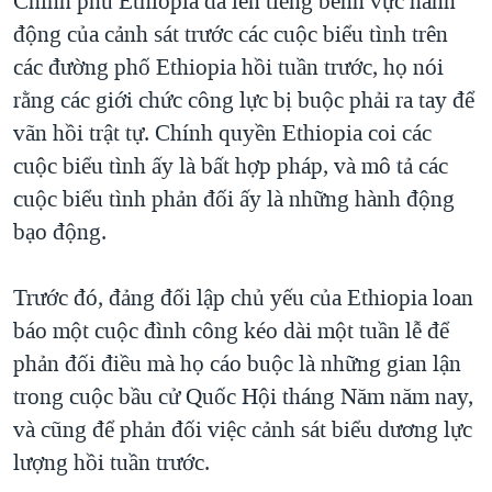
Chính phủ Ethiopia đã lên tiếng bênh vực hành
động của cảnh sát trước các cuộc biểu tình trên
QUAN HỆ VIỆT MỸ
các đường phố Ethiopia hồi tuần trước, họ nói
rằng các giới chức công lực bị buộc phải ra tay để
vãn hồi trật tự. Chính quyền Ethiopia coi các
cuộc biểu tình ấy là bất hợp pháp, và mô tả các
cuộc biểu tình phản đối ấy là những hành động
bạo động.
Trước đó, đảng đối lập chủ yếu của Ethiopia loan
báo một cuộc đình công kéo dài một tuần lễ để
phản đối điều mà họ cáo buộc là những gian lận
trong cuộc bầu cử Quốc Hội tháng Năm năm nay,
và cũng để phản đối việc cảnh sát biểu dương lực
lượng hồi tuần trước.