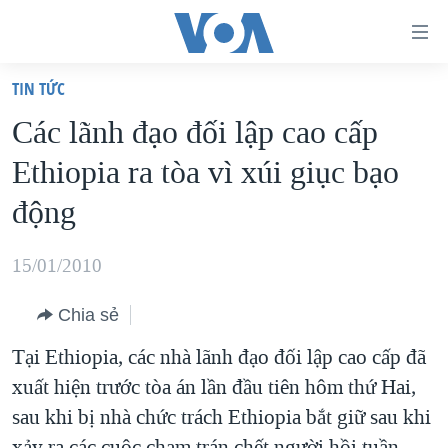
Đường
dẫn
TIN TỨC
truy
TRANG CHỦ
Các lãnh đạo đối lập cao cấp
cập
VIỆT NAM
Ethiopia ra tòa vì xúi giục bạo
Tới
HOA KỲ
nội
động
BIỂN ĐÔNG
dung
THẾ GIỚI
chính
15/01/2010
BLOG
Tới
Chia sẻ
điều
DIỄN ĐÀN
hướng
Tại Ethiopia, các nhà lãnh đạo đối lập cao cấp đã
MỤC
chính
xuất hiện trước tòa án lần đầu tiên hôm thứ Hai,
CHUYÊN ĐỀ
TỰ DO BÁO CHÍ
Đi
sau khi bị nhà chức trách Ethiopia bắt giữ sau khi
HỌC TIẾNG ANH
VẠCH TRẦN TIN GIẢ
CHIẾN TRANH THƯƠNG MẠI CỦA MỸ: QUÁ KHỨ VÀ HIỆN
tới
xảy ra các cuộc chạm trán chết người hồi tuần