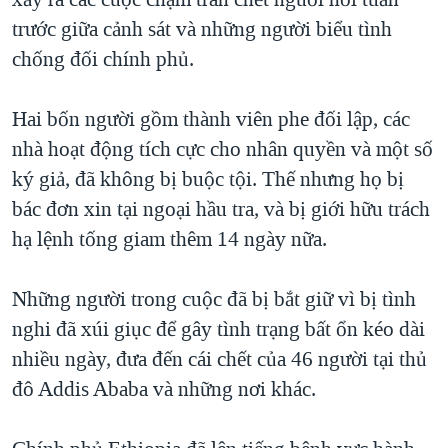
TẠI
VIDEO
"Tìm"
NGƯỜI VIỆT HẢI NGOẠI
trước giữa cảnh sát và những người biểu tình
HÀNH TRÌNH BẦU CỬ 2024
NGHE
chống đối chính phủ.
ĐỜI SỐNG
MỘT NĂM CHIẾN TRANH TẠI DẢI GAZA
KINH TẾ
MẠNG XÃ HỘI
Hai bốn người gồm thành viên phe đối lập, các
GIẢI MÃ VÀNH ĐAI & CON ĐƯỜNG
KHOA HỌC
nhà hoạt động tích cực cho nhân quyền và một số
NGÀY TỊ NẠN THẾ GIỚI
SỨC KHOẺ
ký giả, đã không bị buộc tội. Thế nhưng họ bị
TRỊNH VĨNH BÌNH - NGƯỜI HẠ 'BÊN THẮNG CUỘC'
Ngôn ngữ khác
VĂN HOÁ
bác đơn xin tại ngoại hầu tra, và bị giới hữu trách
GROUND ZERO – XƯA VÀ NAY
hạ lệnh tống giam thêm 14 ngày nữa.
THỂ THAO
CHI PHÍ CHIẾN TRANH AFGHANISTAN
GIÁO DỤC
Những người trong cuộc đã bị bắt giữ vì bị tình
CÁC GIÁ TRỊ CỘNG HÒA Ở VIỆT NAM
nghi đã xúi giục để gây tình trạng bất ổn kéo dài
THƯỢNG ĐỈNH TRUMP-KIM TẠI VIỆT NAM
nhiều ngày, đưa đến cái chết của 46 người tại thủ
TRỊNH VĨNH BÌNH VS. CHÍNH PHỦ VIỆT NAM
đô Addis Ababa và những nơi khác.
NGƯ DÂN VIỆT VÀ LÀN SÓNG TRỘM HẢI SÂM
BÊN KIA QUỐC LỘ: TIẾNG VỌNG TỪ NÔNG THÔN MỸ