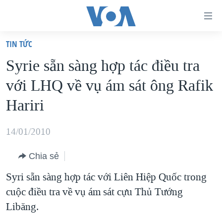
Đường
dẫn
TIN TỨC
truy
TRANG CHỦ
Syrie sẵn sàng hợp tác điều tra
cập
VIỆT NAM
với LHQ về vụ ám sát ông Rafik
Tới
HOA KỲ
nội
Hariri
BIỂN ĐÔNG
dung
THẾ GIỚI
chính
14/01/2010
BLOG
Tới
Chia sẻ
điều
DIỄN ĐÀN
hướng
Syri sẵn sàng hợp tác với Liên Hiệp Quốc trong
MỤC
chính
cuộc điều tra về vụ ám sát cựu Thủ Tướng
CHUYÊN ĐỀ
TỰ DO BÁO CHÍ
Đi
Libăng.
HỌC TIẾNG ANH
VẠCH TRẦN TIN GIẢ
CHIẾN TRANH THƯƠNG MẠI CỦA MỸ: QUÁ KHỨ VÀ HIỆN
tới