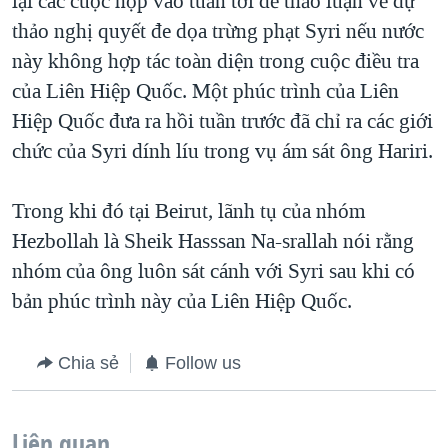
lại các cuộc họp vào tuần tới để thảo luận về dự
thảo nghị quyết đe dọa trừng phạt Syri nếu nước
QUAN HỆ VIỆT MỸ
này không hợp tác toàn diện trong cuộc điều tra
của Liên Hiệp Quốc. Một phúc trình của Liên
Hiệp Quốc đưa ra hồi tuần trước đã chỉ ra các giới
chức của Syri dính líu trong vụ ám sát ông Hariri.
Trong khi đó tại Beirut, lãnh tụ của nhóm
Hezbollah là Sheik Hasssan Na-srallah nói rằng
nhóm của ông luôn sát cánh với Syri sau khi có
bản phúc trình này của Liên Hiệp Quốc.
Chia sẻ
Follow us
Liên quan