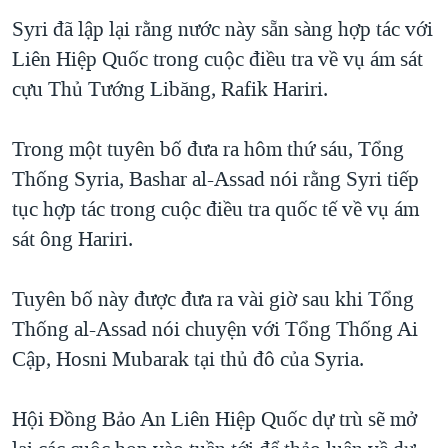
TẠI
VIDEO
"Tìm"
NGƯỜI VIỆT HẢI NGOẠI
Syri đã lập lại rằng nước này sẵn sàng hợp tác với
HÀNH TRÌNH BẦU CỬ 2024
NGHE
Liên Hiệp Quốc trong cuộc điều tra về vụ ám sát
ĐỜI SỐNG
MỘT NĂM CHIẾN TRANH TẠI DẢI GAZA
cựu Thủ Tướng Libăng, Rafik Hariri.
KINH TẾ
MẠNG XÃ HỘI
GIẢI MÃ VÀNH ĐAI & CON ĐƯỜNG
KHOA HỌC
Trong một tuyên bố đưa ra hôm thứ sáu, Tổng
NGÀY TỊ NẠN THẾ GIỚI
SỨC KHOẺ
Thống Syria, Bashar al-Assad nói rằng Syri tiếp
TRỊNH VĨNH BÌNH - NGƯỜI HẠ 'BÊN THẮNG CUỘC'
Ngôn ngữ khác
VĂN HOÁ
tục hợp tác trong cuộc điều tra quốc tế về vụ ám
GROUND ZERO – XƯA VÀ NAY
sát ông Hariri.
THỂ THAO
CHI PHÍ CHIẾN TRANH AFGHANISTAN
GIÁO DỤC
Tuyên bố này được đưa ra vài giờ sau khi Tổng
CÁC GIÁ TRỊ CỘNG HÒA Ở VIỆT NAM
Thống al-Assad nói chuyện với Tổng Thống Ai
THƯỢNG ĐỈNH TRUMP-KIM TẠI VIỆT NAM
Cập, Hosni Mubarak tại thủ đô của Syria.
TRỊNH VĨNH BÌNH VS. CHÍNH PHỦ VIỆT NAM
NGƯ DÂN VIỆT VÀ LÀN SÓNG TRỘM HẢI SÂM
Hội Đồng Bảo An Liên Hiệp Quốc dự trù sẽ mở
BÊN KIA QUỐC LỘ: TIẾNG VỌNG TỪ NÔNG THÔN MỸ