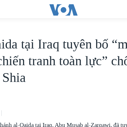
ida tại Iraq tuyên bố “
chiến tranh toàn lực” ch
 Shia
nhánh al-Qaida tại Iraq, Abu Musab al-Zarqawi, đã t