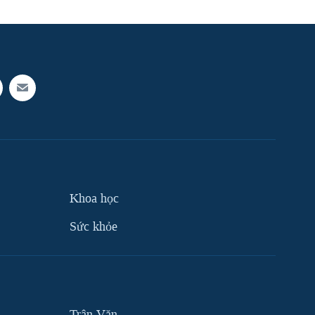
Khoa học
Sức khỏe
Trân Văn