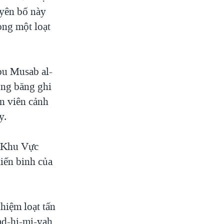
uyên bố này
ong một loạt
bu Musab al-
ong băng ghi
ân viên cảnh
y.
i Khu Vực
iến binh của
hiệm loạt tấn
ad-hi-mi-yah