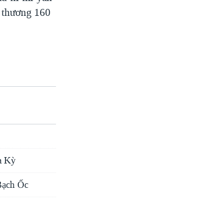
ị thương 160
a Kỳ
 Bạch Ốc