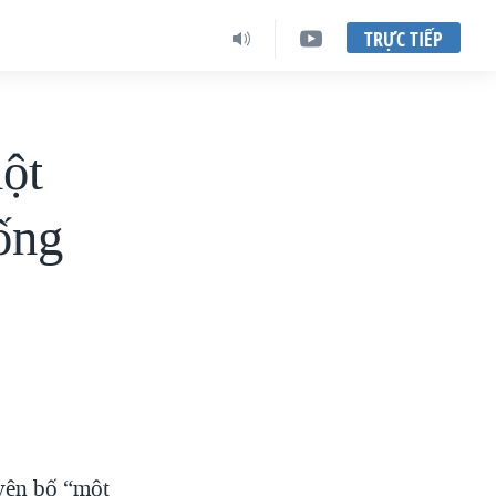
TRỰC TIẾP
một
ống
uyên bố “một