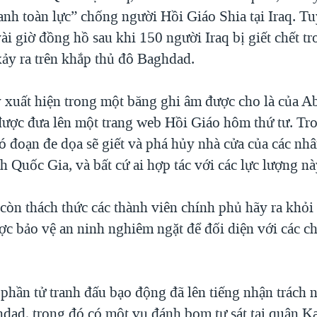
ranh toàn lực” chống người Hồi Giáo Shia tại Iraq. T
ài giờ đồng hồ sau khi 150 người Iraq bị giết chết tr
xảy ra trên khắp thủ đô Baghdad.
 xuất hiện trong một băng ghi âm được cho là của A
được đưa lên một trang web Hồi Giáo hôm thứ tư. Tr
ó đoạn đe dọa sẽ giết và phá hủy nhà cửa của các nh
h Quốc Gia, và bất cứ ai hợp tác với các lực lượng nà
còn thách thức các thành viên chính phủ hãy ra khỏ
c bảo vệ an ninh nghiêm ngặt để đối diện với các ch
phần tử tranh đấu bạo động đã lên tiếng nhận trách n
hdad, trong đó có một vụ đánh bom tự sát tại quận K