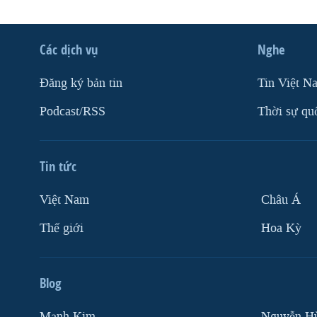
Các dịch vụ
Nghe
Ðăng ký bản tin
Tin Việt N
Podcast/RSS
Thời sự qu
Tin tức
Việt Nam
Châu Á
Thế giới
Hoa Kỳ
Blog
Mạnh Kim
Nguyễn H