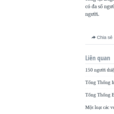
có đa số ngườ
VIỆT NAM
người.
NGƯ DÂN VIỆT VÀ LÀN SÓNG
TRỘM HẢI SÂM
BÊN KIA QUỐC LỘ: TIẾNG VỌNG
TỪ NÔNG THÔN MỸ
Chia sẻ
QUAN HỆ VIỆT MỸ
Liên quan
150 người thiệ
Tổng Thống Ir
Tổng Thống Bu
Một loạt các v