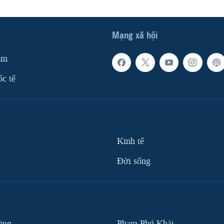
Mạng xã hội
am
ốc tế
Kinh tế
Ðời sống
ùng
Phạm Phú Khải