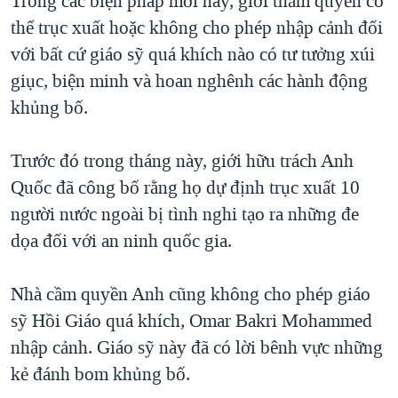
Trong các biện pháp mới này, giới thẩm quyền có
thể trục xuất hoặc không cho phép nhập cảnh đối
QUAN HỆ VIỆT MỸ
với bất cứ giáo sỹ quá khích nào có tư tưởng xúi
giục, biện minh và hoan nghênh các hành động
khủng bố.
Trước đó trong tháng này, giới hữu trách Anh
Quốc đã công bố rằng họ dự định trục xuất 10
người nước ngoài bị tình nghi tạo ra những đe
dọa đối với an ninh quốc gia.
Nhà cầm quyền Anh cũng không cho phép giáo
sỹ Hồi Giáo quá khích, Omar Bakri Mohammed
nhập cảnh. Giáo sỹ này đã có lời bênh vực những
kẻ đánh bom khủng bố.