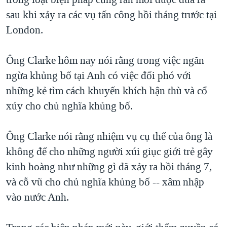
TẠI
VIDEO
"Tìm"
NGƯỜI VIỆT HẢI NGOẠI
sau khi xảy ra các vụ tấn công hồi tháng trước tại
HÀNH TRÌNH BẦU CỬ 2024
NGHE
London.
ĐỜI SỐNG
MỘT NĂM CHIẾN TRANH TẠI DẢI GAZA
KINH TẾ
MẠNG XÃ HỘI
Ông Clarke hôm nay nói rằng trong việc ngăn
GIẢI MÃ VÀNH ĐAI & CON ĐƯỜNG
KHOA HỌC
ngừa khủng bố tại Anh có việc đối phó với
NGÀY TỊ NẠN THẾ GIỚI
SỨC KHOẺ
những kẻ tìm cách khuyến khích hận thù và cổ
TRỊNH VĨNH BÌNH - NGƯỜI HẠ 'BÊN THẮNG CUỘC'
Ngôn ngữ khác
VĂN HOÁ
xúy cho chủ nghĩa khủng bố.
GROUND ZERO – XƯA VÀ NAY
THỂ THAO
CHI PHÍ CHIẾN TRANH AFGHANISTAN
Ông Clarke nói rằng nhiệm vụ cụ thể của ông là
GIÁO DỤC
không để cho những người xúi giục giới trẻ gây
CÁC GIÁ TRỊ CỘNG HÒA Ở VIỆT NAM
kinh hoàng như những gì đã xảy ra hồi tháng 7,
THƯỢNG ĐỈNH TRUMP-KIM TẠI VIỆT NAM
và cỗ vũ cho chủ nghĩa khủng bố -- xâm nhập
TRỊNH VĨNH BÌNH VS. CHÍNH PHỦ VIỆT NAM
vào nước Anh.
NGƯ DÂN VIỆT VÀ LÀN SÓNG TRỘM HẢI SÂM
BÊN KIA QUỐC LỘ: TIẾNG VỌNG TỪ NÔNG THÔN MỸ