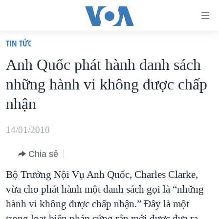
Đường
dẫn
TIN TỨC
truy
TRANG CHỦ
Anh Quốc phát hành danh sách
cập
VIỆT NAM
những hành vi không được chấp
Tới
HOA KỲ
nội
nhận
BIỂN ĐÔNG
dung
THẾ GIỚI
chính
14/01/2010
BLOG
Tới
Chia sẻ
điều
DIỄN ĐÀN
hướng
Bộ Trưởng Nội Vụ Anh Quốc, Charles Clarke,
MỤC
chính
vừa cho phát hành một danh sách gọi là “những
CHUYÊN ĐỀ
TỰ DO BÁO CHÍ
Đi
hành vi không được chấp nhận.” Đây là một
HỌC TIẾNG ANH
VẠCH TRẦN TIN GIẢ
CHIẾN TRANH THƯƠNG MẠI CỦA MỸ: QUÁ KHỨ VÀ HIỆN
tới
trong loạt biện pháp cứng rắn mới được đưa ra