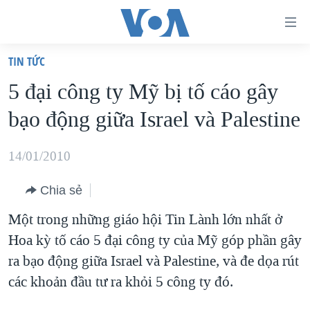
Đường
dẫn
TIN TỨC
truy
TRANG CHỦ
5 đại công ty Mỹ bị tố cáo gây
cập
VIỆT NAM
bạo động giữa Israel và Palestine
Tới
HOA KỲ
nội
BIỂN ĐÔNG
14/01/2010
dung
THẾ GIỚI
chính
Chia sẻ
BLOG
Tới
Một trong những giáo hội Tin Lành lớn nhất ở
điều
DIỄN ĐÀN
Hoa kỳ tố cáo 5 đại công ty của Mỹ góp phần gây
hướng
MỤC
ra bạo động giữa Israel và Palestine, và đe dọa rút
chính
CHUYÊN ĐỀ
TỰ DO BÁO CHÍ
các khoản đầu tư ra khỏi 5 công ty đó.
Đi
HỌC TIẾNG ANH
VẠCH TRẦN TIN GIẢ
CHIẾN TRANH THƯƠNG MẠI CỦA MỸ: QUÁ KHỨ VÀ HIỆN
tới