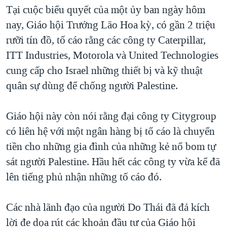
TẠI
Tại cuộc biểu quyết của một ủy ban ngày hôm
VIDEO
"Tìm"
NGƯỜI VIỆT HẢI NGOẠI
HÀNH TRÌNH BẦU CỬ 2024
nay, Giáo hội Trưởng Lão Hoa kỳ, có gần 2 triệu
NGHE
ĐỜI SỐNG
rưỡi tín đồ, tố cáo rằng các công ty Caterpillar,
MỘT NĂM CHIẾN TRANH TẠI DẢI GAZA
KINH TẾ
ITT Industries, Motorola và United Technologies
MẠNG XÃ HỘI
GIẢI MÃ VÀNH ĐAI & CON ĐƯỜNG
KHOA HỌC
cung cấp cho Israel những thiết bị và kỹ thuật
NGÀY TỊ NẠN THẾ GIỚI
quân sự dùng để chống người Palestine.
SỨC KHOẺ
TRỊNH VĨNH BÌNH - NGƯỜI HẠ 'BÊN THẮNG CUỘC'
Ngôn ngữ khác
VĂN HOÁ
GROUND ZERO – XƯA VÀ NAY
Giáo hội này còn nói rằng đại công ty Citygroup
THỂ THAO
có liên hệ với một ngân hàng bị tố cáo là chuyển
CHI PHÍ CHIẾN TRANH AFGHANISTAN
GIÁO DỤC
tiền cho những gia đình của những kẻ nổ bom tự
CÁC GIÁ TRỊ CỘNG HÒA Ở VIỆT NAM
sát người Palestine. Hầu hết các công ty vừa kể đã
THƯỢNG ĐỈNH TRUMP-KIM TẠI VIỆT NAM
lên tiếng phủ nhận những tố cáo đó.
TRỊNH VĨNH BÌNH VS. CHÍNH PHỦ VIỆT NAM
NGƯ DÂN VIỆT VÀ LÀN SÓNG TRỘM HẢI SÂM
Các nhà lãnh đạo của người Do Thái đã đả kích
lời đe dọa rút các khoản đầu tư của Giáo hội
BÊN KIA QUỐC LỘ: TIẾNG VỌNG TỪ NÔNG THÔN MỸ