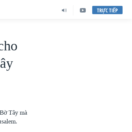
TRỰC TIẾP
 cho
Tây
u Bờ Tây mà
usalem.