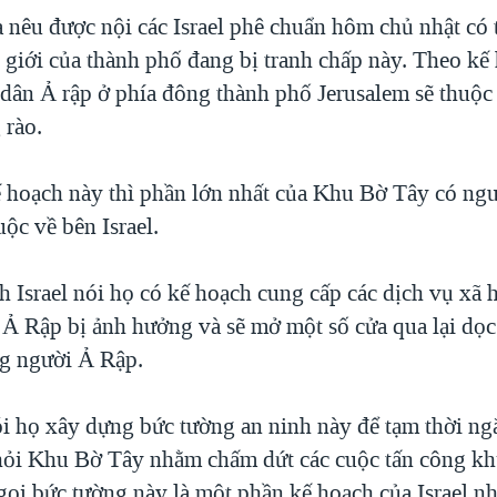
 nêu được nội các Israel phê chuẩn hôm chủ nhật có 
h giới của thành phố đang bị tranh chấp này. Theo kế
 dân Ả rập ở phía đông thành phố Jerusalem sẽ thuộ
 rào.
 hoạch này thì phần lớn nhất của Khu Bờ Tây có ng
uộc về bên Israel.
h Israel nói họ có kế hoạch cung cấp các dịch vụ xã 
Ả Rập bị ảnh hưởng và sẽ mở một số cửa qua lại dọc
g người Ả Rập.
nói họ xây dựng bức tường an ninh này để tạm thời ng
hỏi Khu Bờ Tây nhằm chấm dứt các cuộc tấn công kh
 gọi bức tường này là một phần kế hoạch của Israel n