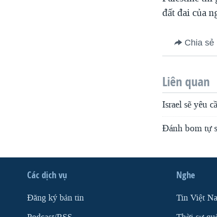
VIỆT NAM
đất đai của 
NGƯ DÂN VIỆT VÀ LÀN SÓNG
TRỘM HẢI SÂM
Chia sẻ
BÊN KIA QUỐC LỘ: TIẾNG VỌNG
TỪ NÔNG THÔN MỸ
Liên quan
QUAN HỆ VIỆT MỸ
Israel sẽ yêu 
Ðánh bom tự sá
Các dịch vụ
Nghe
Ðăng ký bản tin
Tin Việt N