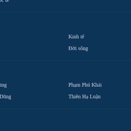
ốc tế
Kinh tế
Ðời sống
ùng
Phạm Phú Khải
 Dũng
Thiên Hạ Luận