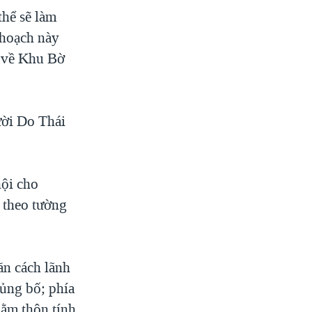
thể sẽ làm
 hoạch này
c về Khu Bờ
ười Do Thái
hội cho
 theo tường
ăn cách lãnh
ủng bố; phía
hằm thôn tính