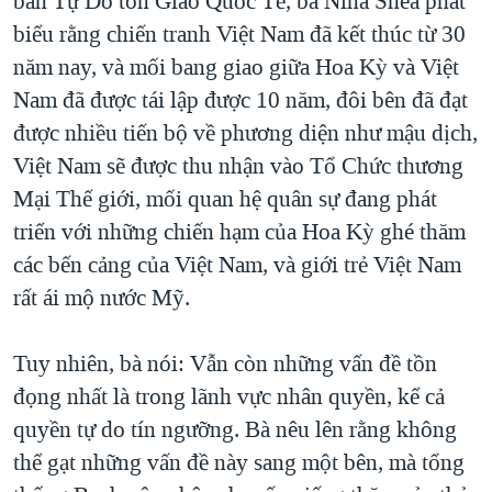
ban Tự Do tôn Giáo Quốc Tế, bà Nina Shea phát
biểu rằng chiến tranh Việt Nam đã kết thúc từ 30
QUAN HỆ VIỆT MỸ
năm nay, và mối bang giao giữa Hoa Kỳ và Việt
Nam đã được tái lập được 10 năm, đôi bên đã đạt
được nhiều tiến bộ về phương diện như mậu dịch,
Việt Nam sẽ được thu nhận vào Tổ Chức thương
Mại Thế giới, mối quan hệ quân sự đang phát
triển với những chiến hạm của Hoa Kỳ ghé thăm
các bến cảng của Việt Nam, và giới trẻ Việt Nam
rất ái mộ nước Mỹ.
Tuy nhiên, bà nói: Vẫn còn những vấn đề tồn
đọng nhất là trong lãnh vực nhân quyền, kể cả
quyền tự do tín ngưỡng. Bà nêu lên rằng không
thể gạt những vấn đề này sang một bên, mà tổng