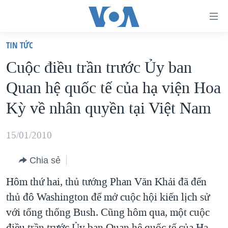
Đường
dẫn
TIN TỨC
truy
TRANG CHỦ
Cuộc điều trần trước Ủy ban
cập
VIỆT NAM
Quan hệ quốc tế của hạ viện Hoa
Tới
HOA KỲ
nội
Kỳ về nhân quyền tại Việt Nam
BIỂN ĐÔNG
dung
THẾ GIỚI
chính
15/01/2010
BLOG
Tới
Chia sẻ
điều
DIỄN ĐÀN
hướng
Hôm thứ hai, thủ tướng Phan Văn Khải đã đến
MỤC
chính
thủ đô Washington để mở cuộc hội kiến lịch sử
CHUYÊN ĐỀ
TỰ DO BÁO CHÍ
Đi
với tổng thống Bush. Cũng hôm qua, một cuộc
HỌC TIẾNG ANH
VẠCH TRẦN TIN GIẢ
CHIẾN TRANH THƯƠNG MẠI CỦA MỸ: QUÁ KHỨ VÀ HIỆN
tới
điều trần trước Ủy ban Quan hệ quốc tế của Hạ