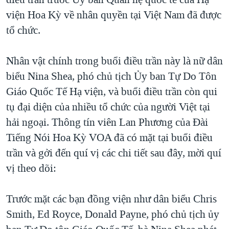
TẠI
VIDEO
"Tìm"
NGƯỜI VIỆT HẢI NGOẠI
viện Hoa Kỳ về nhân quyền tại Việt Nam đã được
HÀNH TRÌNH BẦU CỬ 2024
NGHE
tổ chức.
ĐỜI SỐNG
MỘT NĂM CHIẾN TRANH TẠI DẢI GAZA
KINH TẾ
MẠNG XÃ HỘI
Nhân vật chính trong buổi điều trần này là nữ dân
GIẢI MÃ VÀNH ĐAI & CON ĐƯỜNG
KHOA HỌC
biểu Nina Shea, phó chủ tịch Ủy ban Tự Do Tôn
NGÀY TỊ NẠN THẾ GIỚI
SỨC KHOẺ
Giáo Quốc Tế Hạ viện, và buổi điều trần còn qui
TRỊNH VĨNH BÌNH - NGƯỜI HẠ 'BÊN THẮNG CUỘC'
Ngôn ngữ khác
VĂN HOÁ
tụ đại diện của nhiều tổ chức của người Việt tại
GROUND ZERO – XƯA VÀ NAY
hải ngoại. Thông tín viên Lan Phương của Ðài
THỂ THAO
CHI PHÍ CHIẾN TRANH AFGHANISTAN
Tiếng Nói Hoa Kỳ VOA đã có mặt tại buổi điều
GIÁO DỤC
trần và gởi đến quí vị các chi tiết sau đây, mời quí
CÁC GIÁ TRỊ CỘNG HÒA Ở VIỆT NAM
vị theo dõi:
THƯỢNG ĐỈNH TRUMP-KIM TẠI VIỆT NAM
TRỊNH VĨNH BÌNH VS. CHÍNH PHỦ VIỆT NAM
Trước mặt các bạn đồng viện như dân biểu Chris
NGƯ DÂN VIỆT VÀ LÀN SÓNG TRỘM HẢI SÂM
Smith, Ed Royce, Donald Payne, phó chủ tịch ủy
BÊN KIA QUỐC LỘ: TIẾNG VỌNG TỪ NÔNG THÔN MỸ