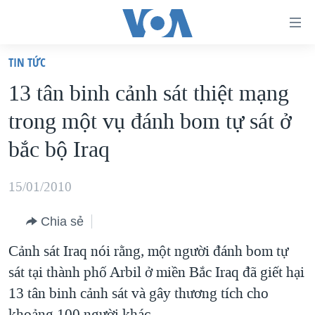
Đường
dẫn
TIN TỨC
truy
TRANG CHỦ
13 tân binh cảnh sát thiệt mạng
cập
VIỆT NAM
trong một vụ đánh bom tự sát ở
Tới
HOA KỲ
nội
bắc bộ Iraq
BIỂN ĐÔNG
dung
THẾ GIỚI
chính
15/01/2010
BLOG
Tới
Chia sẻ
điều
DIỄN ĐÀN
hướng
Cảnh sát Iraq nói rằng, một người đánh bom tự
MỤC
chính
sát tại thành phố Arbil ở miền Bắc Iraq đã giết hại
CHUYÊN ĐỀ
TỰ DO BÁO CHÍ
Đi
13 tân binh cảnh sát và gây thương tích cho
HỌC TIẾNG ANH
VẠCH TRẦN TIN GIẢ
CHIẾN TRANH THƯƠNG MẠI CỦA MỸ: QUÁ KHỨ VÀ HIỆN
tới
khoảng 100 người khác.