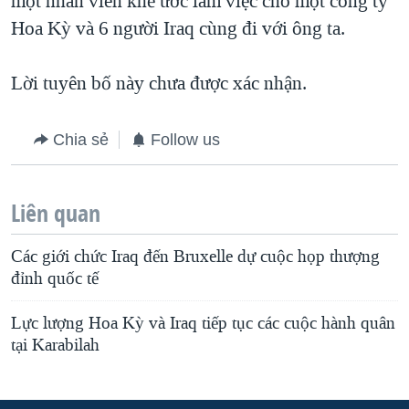
một nhân viên khế ước làm việc cho một công ty
Hoa Kỳ và 6 người Iraq cùng đi với ông ta.
QUAN HỆ VIỆT MỸ
Lời tuyên bố này chưa được xác nhận.
Chia sẻ
Follow us
Liên quan
Các giới chức Iraq đến Bruxelle dự cuộc họp thượng
đỉnh quốc tế
Lực lượng Hoa Kỳ và Iraq tiếp tục các cuộc hành quân
tại Karabilah