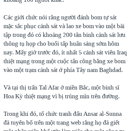
TẠI
VIDEO
"Tìm"
NGƯỜI VIỆT HẢI NGOẠI
HÀNH TRÌNH BẦU CỬ 2024
NGHE
Các giới chức nói rằng người đánh bom tự sát
ĐỜI SỐNG
MỘT NĂM CHIẾN TRANH TẠI DẢI GAZA
mặc sắc phục cảnh sát và lao xe bom vào một bãi
KINH TẾ
MẠNG XÃ HỘI
tập trong đó có khoảng 200 tân binh cảnh sát lưu
GIẢI MÃ VÀNH ĐAI & CON ĐƯỜNG
KHOA HỌC
thông tụ họp cho buổi tấp huấn sáng sớm hôm
NGÀY TỊ NẠN THẾ GIỚI
SỨC KHOẺ
nay. Mấy giờ trước đó, ít nhất 5 cảnh sát viên Iraq
TRỊNH VĨNH BÌNH - NGƯỜI HẠ 'BÊN THẮNG CUỘC'
Ngôn ngữ khác
VĂN HOÁ
thiệt mạng trong một cuộc tấn công bằng xe bom
GROUND ZERO – XƯA VÀ NAY
vào một trạm cảnh sát ở phía Tây nam Baghdad.
THỂ THAO
CHI PHÍ CHIẾN TRANH AFGHANISTAN
GIÁO DỤC
Và tại thị trấn Tal Afar ở miền Bắc, một binh sĩ
CÁC GIÁ TRỊ CỘNG HÒA Ở VIỆT NAM
Hoa Kỳ thiệt mạng vì bị trúng mìn trên đường.
THƯỢNG ĐỈNH TRUMP-KIM TẠI VIỆT NAM
TRỊNH VĨNH BÌNH VS. CHÍNH PHỦ VIỆT NAM
Trong khi đó, tổ chức tranh đấu Ansar al-Sunna
NGƯ DÂN VIỆT VÀ LÀN SÓNG TRỘM HẢI SÂM
đã tuyên bố trên một trang web rằng họ đã giết
BÊN KIA QUỐC LỘ: TIẾNG VỌNG TỪ NÔNG THÔN MỸ