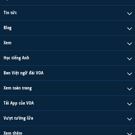
Tin tức
Blog
Xem
Học tiếng Anh
Ban Việt ngữ đài VOA
Xem toàn trang
Tải App của VOA
Vượt tường lửa
Xem thêm