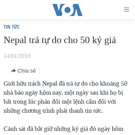
Đường
dẫn
TIN TỨC
truy
TRANG CHỦ
Nepal trả tự do cho 50 ký giả
cập
VIỆT NAM
Tới
HOA KỲ
14/01/2010
nội
BIỂN ĐÔNG
dung
Chia sẻ
THẾ GIỚI
chính
Giới hữu trách Nepal đã trả tự do cho khoảng 50
BLOG
Tới
nhà báo ngày hôm nay, một ngày sau khi họ bị
điều
DIỄN ĐÀN
bắt trong lúc phản đối một lệnh cấm đối với
hướng
MỤC
những chương trình phát thanh tin tức.
chính
CHUYÊN ĐỀ
TỰ DO BÁO CHÍ
Đi
Cảnh sát đã bắt giữ những ký giả đó ngày hôm
HỌC TIẾNG ANH
VẠCH TRẦN TIN GIẢ
CHIẾN TRANH THƯƠNG MẠI CỦA MỸ: QUÁ KHỨ VÀ HIỆN
tới