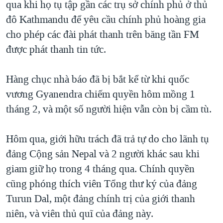
qua khi họ tụ tập gần các trụ sở chính phủ ở thủ
TẠI
VIDEO
"Tìm"
NGƯỜI VIỆT HẢI NGOẠI
đô Kathmandu để yêu cầu chính phủ hoàng gia
HÀNH TRÌNH BẦU CỬ 2024
NGHE
ĐỜI SỐNG
cho phép các đài phát thanh trên băng tần FM
MỘT NĂM CHIẾN TRANH TẠI DẢI GAZA
được phát thanh tin tức.
KINH TẾ
MẠNG XÃ HỘI
GIẢI MÃ VÀNH ĐAI & CON ĐƯỜNG
KHOA HỌC
NGÀY TỊ NẠN THẾ GIỚI
Hàng chục nhà báo đã bị bắt kể từ khi quốc
SỨC KHOẺ
vương Gyanendra chiếm quyền hôm mồng 1
TRỊNH VĨNH BÌNH - NGƯỜI HẠ 'BÊN THẮNG CUỘC'
Ngôn ngữ khác
VĂN HOÁ
tháng 2, và một số người hiện vẫn còn bị cầm tù.
GROUND ZERO – XƯA VÀ NAY
THỂ THAO
CHI PHÍ CHIẾN TRANH AFGHANISTAN
Hôm qua, giới hữu trách đã trả tự do cho lãnh tụ
GIÁO DỤC
CÁC GIÁ TRỊ CỘNG HÒA Ở VIỆT NAM
đảng Cộng sản Nepal và 2 người khác sau khi
THƯỢNG ĐỈNH TRUMP-KIM TẠI VIỆT NAM
giam giữ họ trong 4 tháng qua. Chính quyền
cũng phóng thích viên Tổng thư ký của đảng
TRỊNH VĨNH BÌNH VS. CHÍNH PHỦ VIỆT NAM
Turun Dal, một đảng chính trị của giới thanh
NGƯ DÂN VIỆT VÀ LÀN SÓNG TRỘM HẢI SÂM
niên, và viên thủ quĩ của đảng này.
BÊN KIA QUỐC LỘ: TIẾNG VỌNG TỪ NÔNG THÔN MỸ