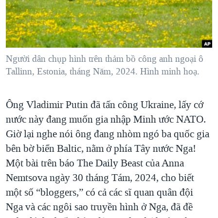
TẠI
VIDEO
"Tìm"
NGƯỜI VIỆT HẢI NGOẠI
HÀNH TRÌNH BẦU CỬ 2024
NGHE
ĐỜI SỐNG
MỘT NĂM CHIẾN TRANH TẠI DẢI GAZA
KINH TẾ
MẠNG XÃ HỘI
GIẢI MÃ VÀNH ĐAI & CON ĐƯỜNG
Người dân chụp hình trên thảm bồ công anh ngoại ô
KHOA HỌC
Tallinn, Estonia, tháng Năm, 2024. Hình minh hoạ.
NGÀY TỊ NẠN THẾ GIỚI
SỨC KHOẺ
TRỊNH VĨNH BÌNH - NGƯỜI HẠ 'BÊN THẮNG CUỘC'
Ngôn ngữ khác
VĂN HOÁ
Ông Vladimir Putin đã tấn công Ukraine, lấy cớ
GROUND ZERO – XƯA VÀ NAY
THỂ THAO
nước này đang muốn gia nhập Minh ước NATO.
CHI PHÍ CHIẾN TRANH AFGHANISTAN
Giờ lại nghe nói ông đang nhòm ngó ba quốc gia
GIÁO DỤC
CÁC GIÁ TRỊ CỘNG HÒA Ở VIỆT NAM
bên bờ biển Baltic, nằm ở phía Tây nước Nga!
THƯỢNG ĐỈNH TRUMP-KIM TẠI VIỆT NAM
Một bài trên báo The Daily Beast của Anna
Nemtsova ngày 30 tháng Tám, 2024, cho biết
TRỊNH VĨNH BÌNH VS. CHÍNH PHỦ VIỆT NAM
một số “bloggers,” có cả các sĩ quan quân đội
NGƯ DÂN VIỆT VÀ LÀN SÓNG TRỘM HẢI SÂM
Nga và các ngôi sao truyền hình ở Nga, đã đề
BÊN KIA QUỐC LỘ: TIẾNG VỌNG TỪ NÔNG THÔN MỸ