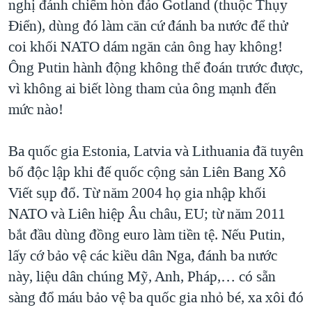
nghị đánh chiếm hòn đảo Gotland (thuộc Thụy
QUAN HỆ VIỆT MỸ
Điển), dùng đó làm căn cứ đánh ba nước để thử
coi khối NATO dám ngăn cản ông hay không!
Ông Putin hành động không thể đoán trước được,
vì không ai biết lòng tham của ông mạnh đến
mức nào!
Ba quốc gia Estonia, Latvia và Lithuania đã tuyên
bố độc lập khi đế quốc cộng sản Liên Bang Xô
Viết sụp đổ. Từ năm 2004 họ gia nhập khối
NATO và Liên hiệp Âu châu, EU; từ năm 2011
bắt đầu dùng đồng euro làm tiền tệ. Nếu Putin,
lấy cớ bảo vệ các kiều dân Nga, đánh ba nước
này, liệu dân chúng Mỹ, Anh, Pháp,… có sẵn
sàng đổ máu bảo vệ ba quốc gia nhỏ bé, xa xôi đó