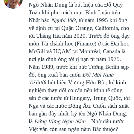
Ngô Nhân Dụng là bút hiệu của Đỗ Quý
Toàn khi phụ trách mục Bình Luận trên
Nhật báo
Người Việt
, từ năm 1995 khi ông
về định cư tại Quận Orange, California, cho
tới Tháng Hai năm 2020. Trước đó ông dạy
môn Tài chánh học (Finance) ở các Đại học
McGill và UQAM tại Montréal, Canada là
nơi gia đình ông tới tị nạn từ năm 1975.
Năm 1989, trước khi bức Tường Berlin sụp
đổ, ông xuất bản cuốn
Đổi Mới Kinh
Tế
dưới bút hiệu Vương Hữu Bột, kể kinh
nghiệm thay đổi cơ cấu nền kinh tế cộng
sản ở các nước từ Hungary, Trung Quốc, tới
Nga và các nước Đông Âu. Cuốn sách xuất
bản gần đây nhất, ký tên Ngô Nhân Dụng,
là
Đứng Vững Ngàn Năm
– Nhờ đâu nước
Việt vẫn còn sau ngàn năm Bắc thuộc?