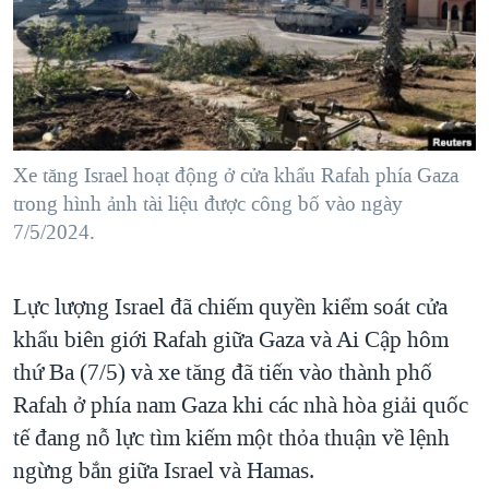
TẠI
VIDEO
"Tìm"
NGƯỜI VIỆT HẢI NGOẠI
HÀNH TRÌNH BẦU CỬ 2024
NGHE
ĐỜI SỐNG
MỘT NĂM CHIẾN TRANH TẠI DẢI GAZA
KINH TẾ
MẠNG XÃ HỘI
GIẢI MÃ VÀNH ĐAI & CON ĐƯỜNG
KHOA HỌC
NGÀY TỊ NẠN THẾ GIỚI
Xe tăng Israel hoạt động ở cửa khẩu Rafah phía Gaza
SỨC KHOẺ
trong hình ảnh tài liệu được công bố vào ngày
TRỊNH VĨNH BÌNH - NGƯỜI HẠ 'BÊN THẮNG CUỘC'
Ngôn ngữ khác
VĂN HOÁ
7/5/2024.
GROUND ZERO – XƯA VÀ NAY
THỂ THAO
CHI PHÍ CHIẾN TRANH AFGHANISTAN
GIÁO DỤC
Lực lượng Israel đã chiếm quyền kiểm soát cửa
CÁC GIÁ TRỊ CỘNG HÒA Ở VIỆT NAM
khẩu biên giới Rafah giữa Gaza và Ai Cập hôm
THƯỢNG ĐỈNH TRUMP-KIM TẠI VIỆT NAM
thứ Ba (7/5) và xe tăng đã tiến vào thành phố
TRỊNH VĨNH BÌNH VS. CHÍNH PHỦ VIỆT NAM
Rafah ở phía nam Gaza khi các nhà hòa giải quốc
tế đang nỗ lực tìm kiếm một thỏa thuận về lệnh
NGƯ DÂN VIỆT VÀ LÀN SÓNG TRỘM HẢI SÂM
ngừng bắn giữa Israel và Hamas.
BÊN KIA QUỐC LỘ: TIẾNG VỌNG TỪ NÔNG THÔN MỸ