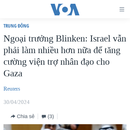
Đường
dẫn
TRUNG ÐÔNG
truy
TRANG CHỦ
Ngoại trưởng Blinken: Israel vẫn
cập
VIỆT NAM
phải làm nhiều hơn nữa để tăng
Tới
HOA KỲ
nội
cường viện trợ nhân đạo cho
BIỂN ĐÔNG
dung
Gaza
THẾ GIỚI
chính
BLOG
Tới
Reuters
điều
DIỄN ĐÀN
hướng
30/04/2024
MỤC
chính
CHUYÊN ĐỀ
TỰ DO BÁO CHÍ
Chia sẻ
(3)
Đi
HỌC TIẾNG ANH
VẠCH TRẦN TIN GIẢ
CHIẾN TRANH THƯƠNG MẠI CỦA MỸ: QUÁ KHỨ VÀ HIỆN
tới