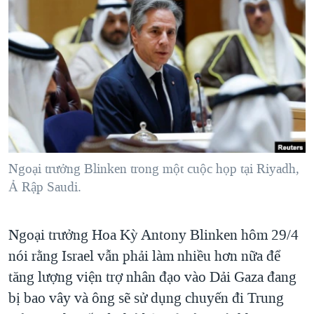
TẠI
VIDEO
"Tìm"
NGƯỜI VIỆT HẢI NGOẠI
HÀNH TRÌNH BẦU CỬ 2024
NGHE
ĐỜI SỐNG
MỘT NĂM CHIẾN TRANH TẠI DẢI GAZA
KINH TẾ
MẠNG XÃ HỘI
GIẢI MÃ VÀNH ĐAI & CON ĐƯỜNG
KHOA HỌC
NGÀY TỊ NẠN THẾ GIỚI
SỨC KHOẺ
TRỊNH VĨNH BÌNH - NGƯỜI HẠ 'BÊN THẮNG CUỘC'
Ngôn ngữ khác
VĂN HOÁ
GROUND ZERO – XƯA VÀ NAY
THỂ THAO
Ngoại trưởng Blinken trong một cuộc họp tại Riyadh,
CHI PHÍ CHIẾN TRANH AFGHANISTAN
Ả Rập Saudi.
GIÁO DỤC
CÁC GIÁ TRỊ CỘNG HÒA Ở VIỆT NAM
THƯỢNG ĐỈNH TRUMP-KIM TẠI VIỆT NAM
Ngoại trưởng Hoa Kỳ Antony Blinken hôm 29/4
nói rằng Israel vẫn phải làm nhiều hơn nữa để
TRỊNH VĨNH BÌNH VS. CHÍNH PHỦ VIỆT NAM
tăng lượng viện trợ nhân đạo vào Dải Gaza đang
NGƯ DÂN VIỆT VÀ LÀN SÓNG TRỘM HẢI SÂM
bị bao vây và ông sẽ sử dụng chuyến đi Trung
BÊN KIA QUỐC LỘ: TIẾNG VỌNG TỪ NÔNG THÔN MỸ