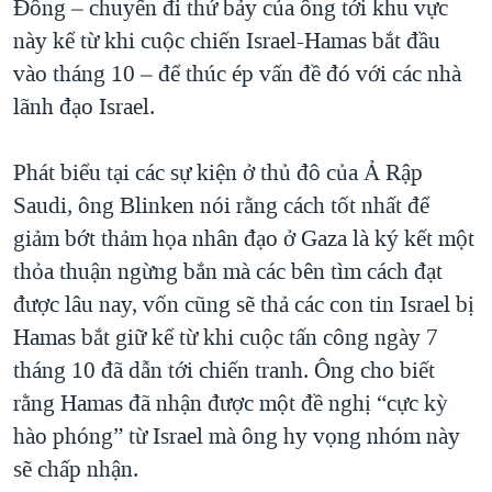
Đông – chuyến đi thứ bảy của ông tới khu vực
QUAN HỆ VIỆT MỸ
này kể từ khi cuộc chiến Israel-Hamas bắt đầu
vào tháng 10 – để thúc ép vấn đề đó với các nhà
lãnh đạo Israel.
Phát biểu tại các sự kiện ở thủ đô của Ả Rập
Saudi, ông Blinken nói rằng cách tốt nhất để
giảm bớt thảm họa nhân đạo ở Gaza là ký kết một
thỏa thuận ngừng bắn mà các bên tìm cách đạt
được lâu nay, vốn cũng sẽ thả các con tin Israel bị
Hamas bắt giữ kể từ khi cuộc tấn công ngày 7
tháng 10 đã dẫn tới chiến tranh. Ông cho biết
rằng Hamas đã nhận được một đề nghị “cực kỳ
hào phóng” từ Israel mà ông hy vọng nhóm này
sẽ chấp nhận.