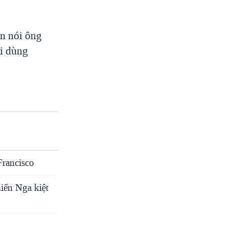
in nói ông
ại dùng
Francisco
iến Nga kiệt