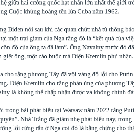
ệ giữa hai cường quốc hạt nhân lớn nhất thế giới trở
rong Cuộc khủng hoảng tên lửa Cuba năm 1962.
ng Biden nói sau khi các quan chức nhà tù thông báo
ại một trại giam của Nga rằng đó là “kết quả của vi
 côn đồ của ông ta đã làm”. Ông Navalny trước đó đ
 giết ông, một cáo buộc mà Điện Kremlin phủ nhận.
a cho rằng phương Tây đã vội vàng đổ lỗi cho Puti
ng. Điện Kremlin cho rằng phản ứng của phương Tây
alny là không thể chấp nhận được và không chính đá
i trong bài phát biểu tại Warsaw năm 2022 rằng Put
 quyền”. Nhà Trắng đã giảm nhẹ phát biểu này, trong
ường lối cứng rắn ở Nga coi đó là bằng chứng cho 