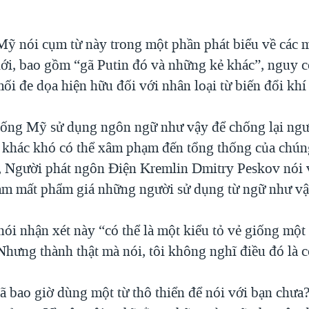
ỹ nói cụm từ này trong một phần phát biểu về các 
giới, bao gồm “gã Putin đó và những kẻ khác”, nguy 
ối đe dọa hiện hữu đối với nhân loại từ biến đổi khí
hống Mỹ sử dụng ngôn ngữ như vậy để chống lại ng
 khác khó có thể xâm phạm đến tổng thống của chún
, Người phát ngôn Điện Kremlin Dmitry Peskov nói v
m mất phẩm giá những người sử dụng từ ngữ như vậ
ói nhận xét này “có thể là một kiểu tỏ vẻ giống một
hưng thành thật mà nói, tôi không nghĩ điều đó là c
ã bao giờ dùng một từ thô thiển để nói với bạn chưa