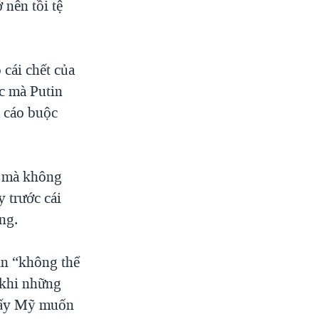
 nên tồi tệ
 cái chết của
ệc mà Putin
ã cáo buộc
n mà không
 trước cái
ng.
in “không thể
 khi những
thấy Mỹ muốn