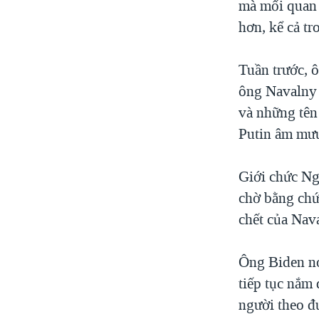
mà mối quan h
hơn, kể cả t
Tuần trước, ô
ông Navalny t
và những tên
Putin âm mưu
Giới chức Ng
chờ bằng chứ
chết của Nav
Ông Biden nó
tiếp tục nắm
người theo đ