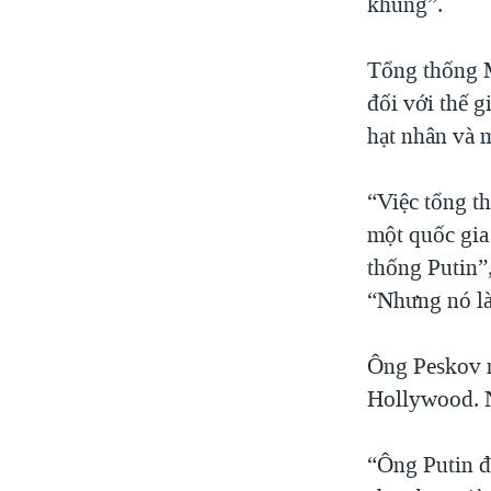
khùng”.
Tổng thống M
đối với thế 
hạt nhân và m
“Việc tổng t
một quốc gia
thống Putin”
“Nhưng nó là
Ông Peskov n
Hollywood. N
“Ông Putin đ