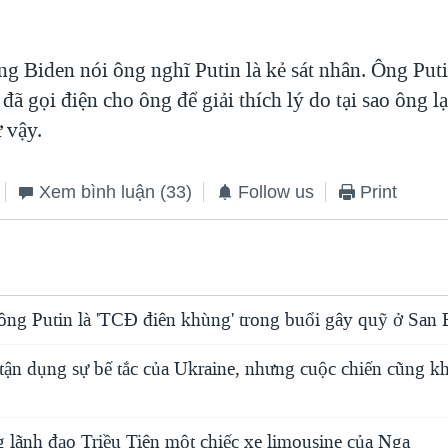
g Biden nói ông nghĩ Putin là kẻ sát nhân. Ông Put
đã gọi điện cho ông để giải thích lý do tại sao ông l
 vậy.
Xem bình luận
(33)
Follow us
Print
ông Putin là 'TCĐ điên khùng' trong buổi gây quỹ ở San 
tận dụng sự bế tắc của Ukraine, nhưng cuộc chiến cũng kh
 lãnh đạo Triều Tiên một chiếc xe limousine của Nga