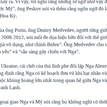
 xảy ra. Vì vậy, tôi nghĩ rằng những từ ngữ như vậy 
ớc Mỹ”, ông Peskov nói và thêm rằng ngôn ngữ đó l
 Hoa Kỳ.
a ông Putin, ông Dmitry Medvedev, người từng giữ
 2008-2012, nói mối đe dọa hiện hữu đối với thế giớ
ià vô dụng, như chính Biden”. Ông Medvedev cho 
à yếu” và “sẵn sàng gây chiến với Nga”.
Ukraine, cái chết của thủ lĩnh phe đối lập Nga Alex
g định rằng Nga có kế hoạch đưa vũ khí hạt nhân v
uộc khủng hoảng lớn nhất trong quan hệ giữa Nga v
tranh Lạnh.
goại giao Nga và Mỹ nói rằng họ không nghĩ có thờ