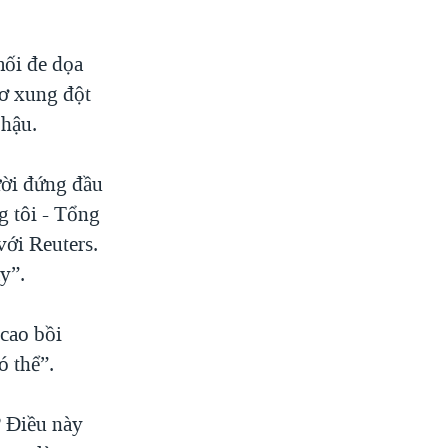
mối đe dọa
cơ xung đột
 hậu.
ười đứng đầu
g tôi - Tổng
ới Reuters.
y”.
 cao bồi
ó thể”.
? Điều này