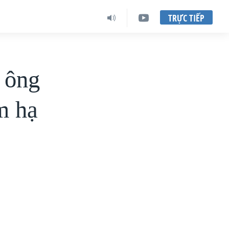
TRỰC TIẾP
 ông
m hạ