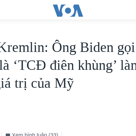
Kremlin: Ông Biden gọi
 là ‘TCĐ điên khùng’ là
iá trị của Mỹ
Xem bình luận
(33)