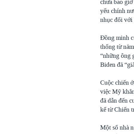
chưa bao giờ
yếu chính nư
nhục đối với
Đồng minh củ
thống từ năm
“những ông g
Biden đã “gi
Cuộc chiến ở 
việc Mỹ khẳn
đã dẫn đến c
kể từ Chiến 
Một số nhà n