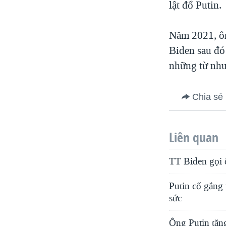
lật đổ Putin.
Năm 2021, ôn
Biden sau đó 
những từ như
Chia sẻ
Liên quan
TT Biden gọi 
Putin cố gắng 
sức
Ông Putin tặng