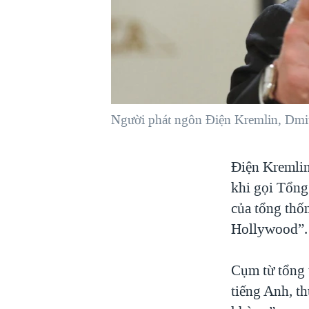
VIỆT NAM
NGƯ DÂN VIỆT VÀ LÀN SÓNG
TRỘM HẢI SÂM
BÊN KIA QUỐC LỘ: TIẾNG VỌNG
TỪ NÔNG THÔN MỸ
QUAN HỆ VIỆT MỸ
Người phát ngôn Điện Kremlin, Dmi
Điện Kremlin
khi gọi Tổng
của tổng thố
Hollywood”.
Cụm từ tổng 
tiếng Anh, t