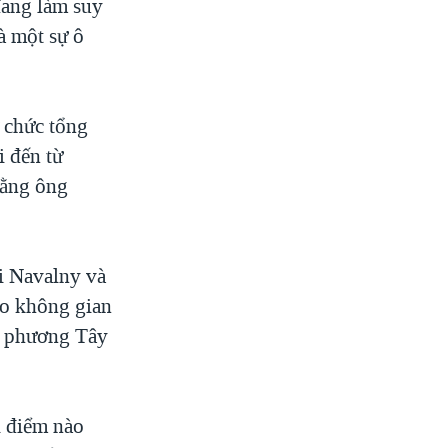
đang làm suy
à một sự ô
 chức tổng
i đến từ
rằng ông
ei Navalny và
ào không gian
à phương Tây
i điểm nào