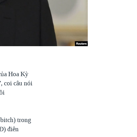
 của Hoa Kỳ
 coi câu nói
ồi
bitch) trong
Đ) điên