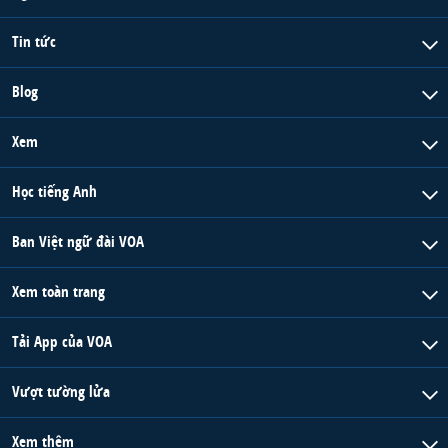
Tin tức
Blog
Xem
Học tiếng Anh
Ban Việt ngữ đài VOA
Xem toàn trang
Tải App của VOA
Vượt tường lửa
Xem thêm