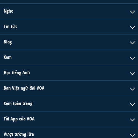
Nghe
Tin tức
Blog
Xem
Học tiếng Anh
Ban Việt ngữ đài VOA
Xem toàn trang
Tải App của VOA
Vượt tường lửa