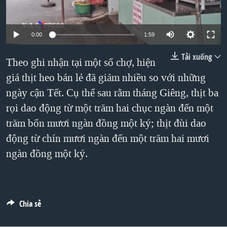
TẠI
VIDEO
"Tìm"
NGƯỜI VIỆT HẢI NGOẠI
HÀNH TRÌNH BẦU CỬ 2024
NGHE
ĐỜI SỐNG
0:00
1:59
MỘT NĂM CHIẾN TRANH TẠI DẢI GAZA
KINH TẾ
Tải xuống
MẠNG XÃ HỘI
GIẢI MÃ VÀNH ĐAI & CON ĐƯỜNG
Theo ghi nhận tại một số chợ, hiện
KHOA HỌC
giá thịt heo bán lẻ đã giảm nhiều so với những
NGÀY TỊ NẠN THẾ GIỚI
SỨC KHOẺ
ngày cận Tết. Cụ thể sau rằm tháng Giêng, thịt ba
TRỊNH VĨNH BÌNH - NGƯỜI HẠ 'BÊN THẮNG CUỘC'
Ngôn ngữ khác
VĂN HOÁ
rọi dao động từ một trăm hai chục ngàn đến một
GROUND ZERO – XƯA VÀ NAY
THỂ THAO
trăm bốn mươi ngàn đồng một ký; thịt đùi dao
CHI PHÍ CHIẾN TRANH AFGHANISTAN
động từ chín mươi ngàn đến một trăm hai mươi
GIÁO DỤC
CÁC GIÁ TRỊ CỘNG HÒA Ở VIỆT NAM
ngàn đồng một ký.
THƯỢNG ĐỈNH TRUMP-KIM TẠI VIỆT NAM
TRỊNH VĨNH BÌNH VS. CHÍNH PHỦ VIỆT NAM
Chia sẻ
NGƯ DÂN VIỆT VÀ LÀN SÓNG TRỘM HẢI SÂM
BÊN KIA QUỐC LỘ: TIẾNG VỌNG TỪ NÔNG THÔN MỸ