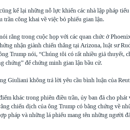
ũng kể lại những nỗ lực khiến các nhà lập pháp tiểu
u trần công khai về việc bỏ phiếu gian lận.
ói rằng trong cuộc họp với các quan chức ở Phoenix
hứng nhận giành chiến thắng tại Arizona, luật sư Ru
ông Trump nói, “Chúng tôi có rất nhiều giả thuyết, c
g chứng” để chứng minh gian lận bầu cử.
ng Giuliani không trả lời yêu cầu bình luận của Reut
 điểm khác trong phiên điều trần, ủy ban đã cho phát
 rằng chiến dịch của ông Trump có bằng chứng về n
hợp pháp và những lá phiếu mang tên những người đã