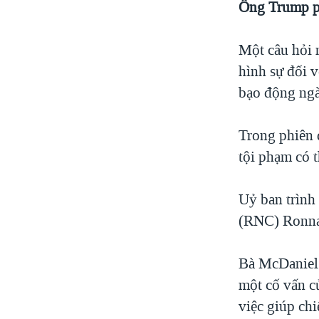
Ông Trump p
Một câu hỏi n
hình sự đối v
bạo động ngà
Trong phiên 
tội phạm có 
Uỷ ban trình
(RNC) Ronna 
Bà McDaniel 
một cố vấn c
việc giúp ch