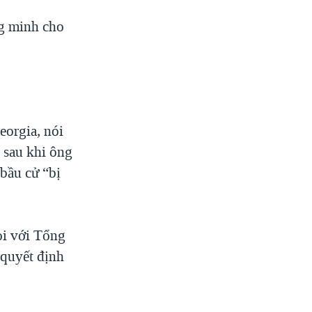
g minh cho
orgia, nói
n sau khi ông
bầu cử “bị
ọi với Tổng
 quyết định