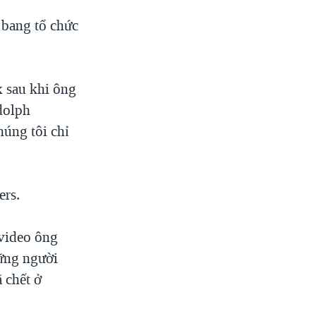
 bang tổ chức
 sau khi ông
dolph
húng tôi chỉ
ers.
 video ông
hững người
 chết ở