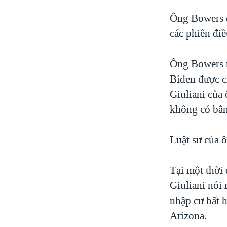
Ông Bowers c
các phiên điề
Ông Bowers n
Biden được c
Giuliani của 
không có bằn
Luật sư của ô
Tại một thời
Giuliani nói
nhập cư bất 
Arizona.