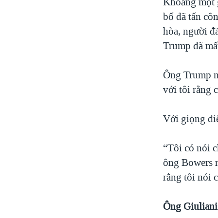
Khoảng một g
bố đã tấn cô
hòa, người đ
Trump đã mất
Ông Trump nó
với tôi rằng 
Với giọng đi
“Tôi có nói 
ông Bowers nó
rằng tôi nói 
Ông
Giuliani