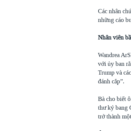
Các nhân chứ
những cáo bu
Nhân viên bầ
Wandrea ArSh
với ủy ban rằ
Trump và các
đánh cắp”.
Bà cho biết 
thư ký bang 
trở thành mộ