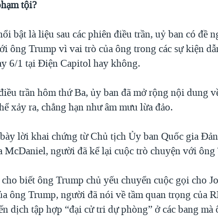
hạm tội?
ổi bật là liệu sau các phiên điều trần, uỷ ban có đề 
ới ông Trump vì vai trò của ông trong các sự kiện d
y 6/1 tại Điện Capitol hay không.
điều trần hôm thứ Ba, ủy ban đã mở rộng nội dung v
thể xảy ra, chẳng hạn như âm mưu lừa đảo.
 bày lời khai chứng từ Chủ tịch Ủy ban Quốc gia Đả
McDaniel, người đã kể lại cuộc trò chuyện với ông
cho biết ông Trump chủ yếu chuyển cuộc gọi cho J
ủa ông Trump, người đã nói về tầm quan trọng của 
iến dịch tập hợp “đại cử tri dự phòng” ở các bang m