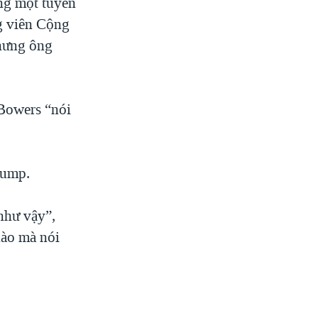
ong một tuyên
g viên Cộng
hưng ông
Bowers “nói
rump.
như vậy”,
nào mà nói