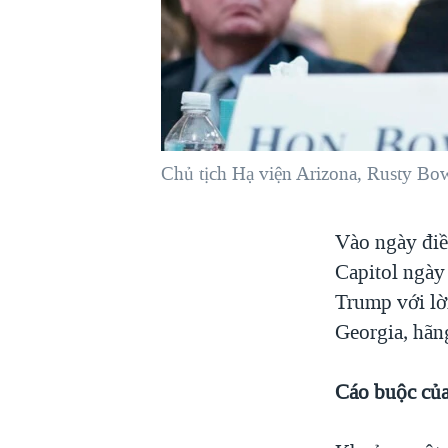
VIỆT NAM
NGƯ DÂN VIỆT VÀ LÀN SÓNG
TRỘM HẢI SÂM
BÊN KIA QUỐC LỘ: TIẾNG VỌNG
TỪ NÔNG THÔN MỸ
QUAN HỆ VIỆT MỸ
Chủ tịch Hạ viện Arizona, Rusty Bower
Vào ngày điề
Capitol ngày
Trump với lờ
Georgia, hãn
Cáo buộc của