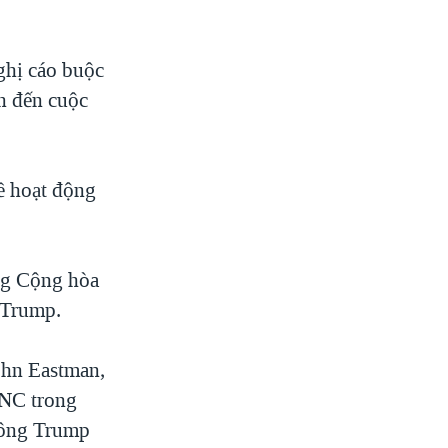
nghị cáo buộc
ẫn đến cuộc
ề hoạt động
ng Cộng hòa
 Trump.
ohn Eastman,
RNC trong
à ông Trump