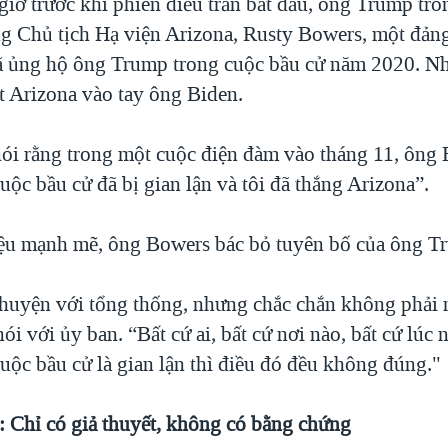
iờ trước khi phiên điều trần bắt đầu, ông Trump tr
ng Chủ tịch Hạ viện Arizona, Rusty Bowers, một đản
ã ủng hộ ông Trump trong cuộc bầu cử năm 2020. N
 Arizona vào tay ông Biden.
i rằng trong một cuộc điện đàm vào tháng 11, ông 
cuộc bầu cử đã bị gian lận và tôi đã thắng Arizona”.
ệu mạnh mẽ, ông Bowers bác bỏ tuyên bố của ông T
chuyện với tổng thống, nhưng chắc chắn không phải 
i với ủy ban. “Bất cứ ai, bất cứ nơi nào, bất cứ lúc 
cuộc bầu cử là gian lận thì điều đó đều không đúng."
: Chỉ có giả thuyết, không có bằng chứng