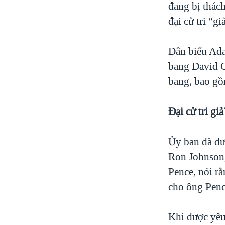
đang bị thác
đại cử tri “gi
Dân biểu Ada
bang David C
bang, bao gồ
Đại
cử tri giả
Ủy ban đã đư
Ron Johnson,
Pence, nói r
cho ông Penc
Khi được yêu