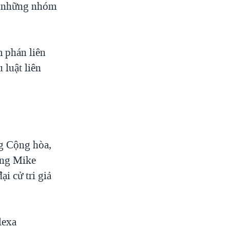
là những nhóm
m phán liên
luật liên
ng Cộng hòa,
ông Mike
i cử tri giả
lexa