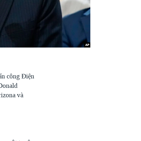
tấn công Điện
 Donald
rizona và