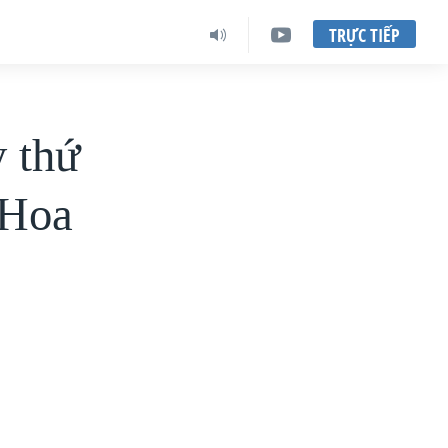
TRỰC TIẾP
y thứ
 Hoa