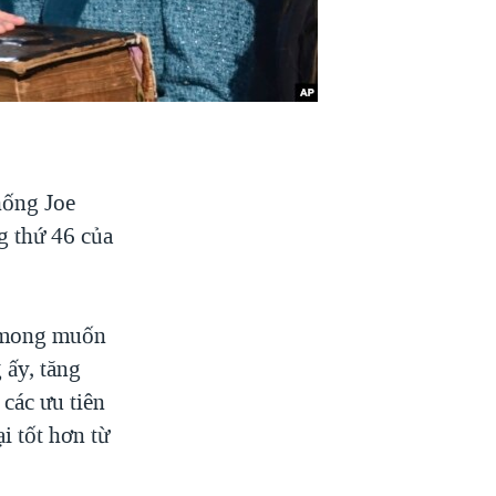
hống Joe
g thứ 46 của
i mong muốn
 ấy, tăng
 các ưu tiên
i tốt hơn từ