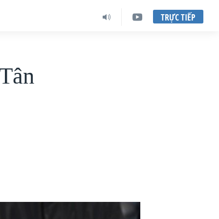
TRỰC TIẾP
 Tân