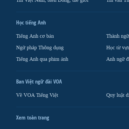
Tin Việt Nam, biển Đông, thế giới
Tin vắn Th
Học tiếng Anh
Tiếng Anh cơ bản
Thành ngữ
Ngữ pháp Thông dụng
Học từ vựn
Tiếng Anh qua phim ảnh
Anh ngữ đặ
Ban Việt ngữ đài VOA
Về VOA Tiếng Việt
Quy luật d
Xem toàn trang