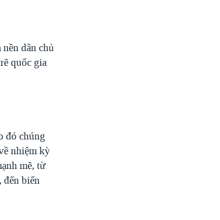
a nền dân chủ
 rẽ quốc gia
eo đó chúng
 về nhiệm kỳ
mạnh mẽ, từ
, đến biến