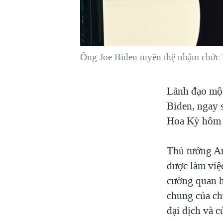
VIỆT NAM
NGƯ DÂN VIỆT VÀ LÀN SÓNG
TRỘM HẢI SÂM
Ông Joe Biden tuyên thệ nhậm chức
BÊN KIA QUỐC LỘ: TIẾNG VỌNG
TỪ NÔNG THÔN MỸ
QUAN HỆ VIỆT MỸ
Lãnh đạo một
Biden, ngay 
Hoa Kỳ hôm 
Thủ tướng An
được làm việ
cường quan hệ
chung của chú
đại dịch và 