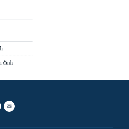
nh
a đình