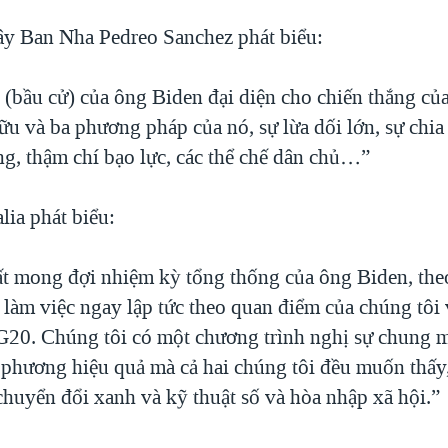
y Ban Nha Pedreo Sanchez phát biểu:
 (bầu cử) của ông Biden đại diện cho chiến thắng củ
ữu và ba phương pháp của nó, sự lừa dối lớn, sự chia
ng, thậm chí bạo lực, các thể chế dân chủ…”
lia phát biểu:
ất mong đợi nhiệm kỳ tổng thống của ông Biden, th
u làm việc ngay lập tức theo quan điểm của chúng tôi
 G20. Chúng tôi có một chương trình nghị sự chung 
 phương hiệu quả mà cả hai chúng tôi đều muốn thấy
chuyển đổi xanh và kỹ thuật số và hòa nhập xã hội.”