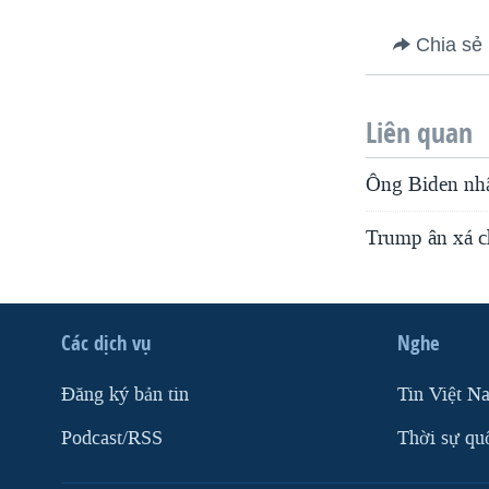
Chia sẻ
Liên quan
Ông Biden nhậm
Trump ân xá c
Các dịch vụ
Nghe
Ðăng ký bản tin
Tin Việt N
Podcast/RSS
Thời sự qu