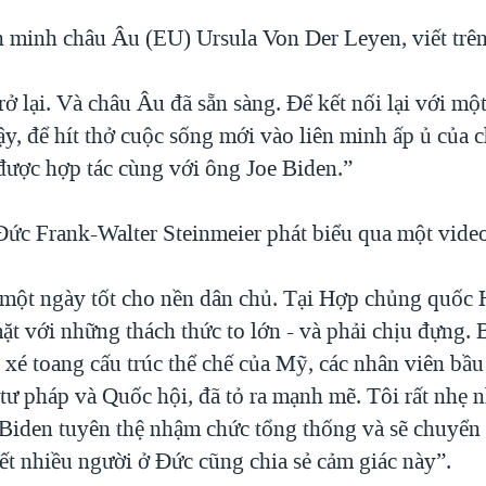
n minh châu Âu (EU) Ursula Von Der Leyen, viết trên
ở lại. Và châu Âu đã sẵn sàng. Để kết nối lại với một
ậy, để hít thở cuộc sống mới vào liên minh ấp ủ của 
ợc hợp tác cùng với ông Joe Biden.”
ức Frank-Walter Steinmeier phát biểu qua một vide
một ngày tốt cho nền dân chủ. Tại Hợp chủng quốc 
ặt với những thách thức to lớn - và phải chịu đựng. 
 xé toang cấu trúc thể chế của Mỹ, các nhân viên bầu
 tư pháp và Quốc hội, đã tỏ ra mạnh mẽ. Tôi rất nhẹ
 Biden tuyên thệ nhậm chức tổng thống và sẽ chuyển
ết nhiều người ở Đức cũng chia sẻ cảm giác này”.