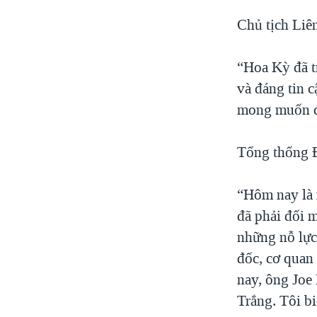
Chủ tịch Liê
“Hoa Kỳ đã tr
và đáng tin c
mong muốn đư
Tổng thống Đ
“Hôm nay là 
đã phải đối m
những nỗ lực
đốc, cơ quan
nay, ông Joe
Trắng. Tôi bi