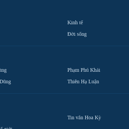
Kinh tế
Ðời sống
ùng
Phạm Phú Khải
 Dũng
Thiên Hạ Luận
Tin vắn Hoa Kỳ