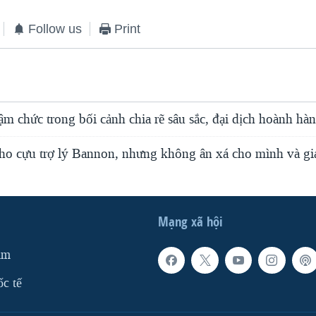
Follow us
Print
 chức trong bối cảnh chia rẽ sâu sắc, đại dịch hoành hà
ho cựu trợ lý Bannon, nhưng không ân xá cho mình và gi
Mạng xã hội
am
ốc tế