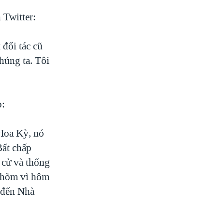
 Twitter:
 đối tác cũ
chúng ta. Tôi
o:
Hoa Kỳ, nó
Bất chấp
 cử và thống
 nhõm vì hôm
 đến Nhà