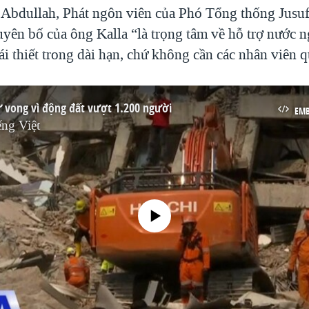
Abdullah, Phát ngôn viên của Phó Tổng thống Jusuf
tuyên bố của ông Kalla “là trọng tâm về hỗ trợ nước 
ái thiết trong dài hạn, chứ không cần các nhân viên q
ử vong vì động đất vượt 1.200 người
EM
ng Việt
No media source currently available