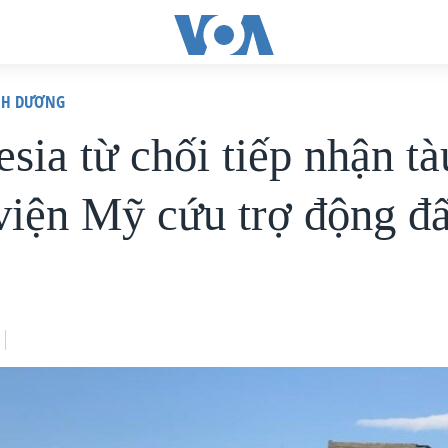
ÌNH DƯƠNG
sia từ chối tiếp nhận tà
viện Mỹ cứu trợ động đấ