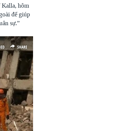
 Kalla, hôm
ngoài để giúp
uân sự.”
BED
SHARE