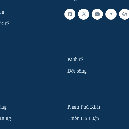
am
ốc tế
Kinh tế
Ðời sống
ùng
Phạm Phú Khải
 Dũng
Thiên Hạ Luận