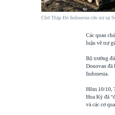
VIỆT NAM
NGƯ DÂN VIỆT VÀ LÀN SÓNG
Chữ Thập Đỏ Indonesia cứu trợ tại 
TRỘM HẢI SÂM
BÊN KIA QUỐC LỘ: TIẾNG VỌNG
Các quan chứ
TỪ NÔNG THÔN MỸ
luận về trợ g
QUAN HỆ VIỆT MỸ
Bộ trưởng đi
Donovan đã l
Indonesia.
Hôm 10/10, T
Hoa Kỳ đã “đ
và các cơ qu