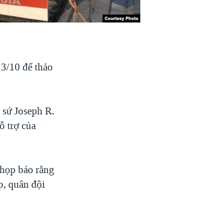
 3/10 để thảo
 sứ Joseph R.
ỗ trợ của
họp báo rằng
p, quân đội