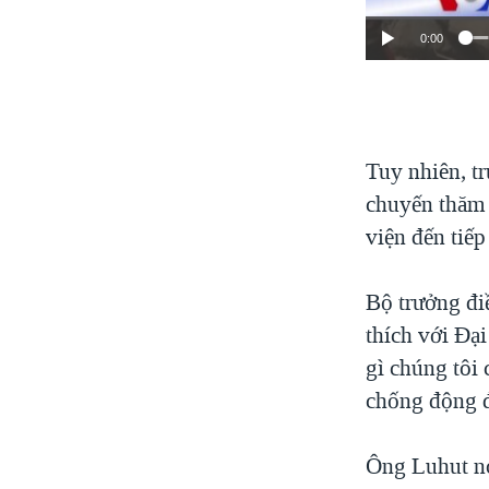
0:00
Tuy nhiên, t
chuyến thăm 
viện đến tiếp
Bộ trưởng đi
thích với Đạ
gì chúng tôi 
chống động đ
Ông Luhut nó