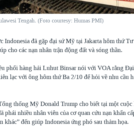
Sulawesi Tengah. (Foto courtesy: Humas PMI)
c Indonesia đã gặp đại sứ Mỹ tại Jakarta hôm thứ Tư
iúp cho các nạn nhân trận động đất và sóng thần.
ều phối hàng hải Luhut Binsar nói với VOA rằng Đại
iên lạc với ông hôm thứ Ba 2/10 để hỏi về nhu cầu h
ổng thống Mỹ Donald Trump cho biết tại một cuộc 
ã phái nhiều nhân viên của cơ quan cứu nạn khẩn cấ
an khác” đến giúp Indonesia ứng phó sau thảm họa.