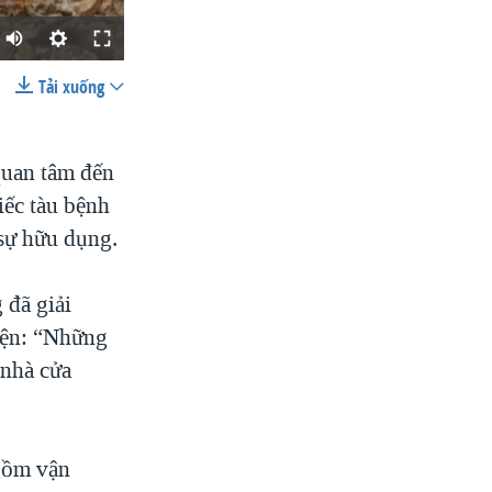
Tải xuống
SHARE
quan tâm đến
iếc tàu bệnh
 sự hữu dụng.
 đã giải
width
px
viện: “Những
 nhà cửa
 gồm vận