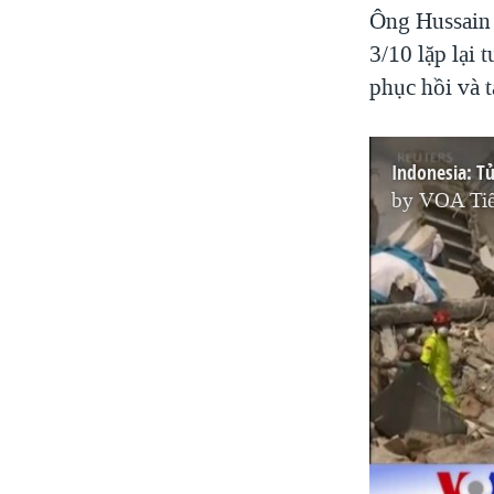
Ông Hussain 
3/10 lặp lại 
phục hồi và t
Indonesia: T
by
VOA Tiế