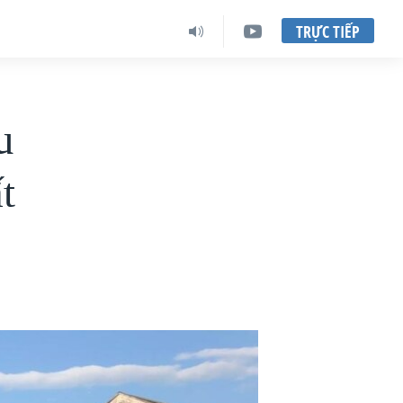
TRỰC TIẾP
u
t