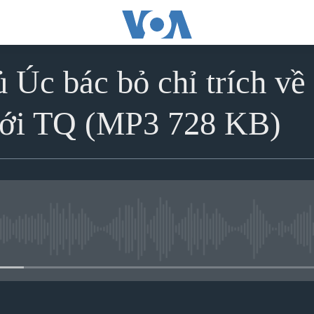
 Úc bác bỏ chỉ trích về
 với TQ (MP3 728 KB)
No media source currently avai