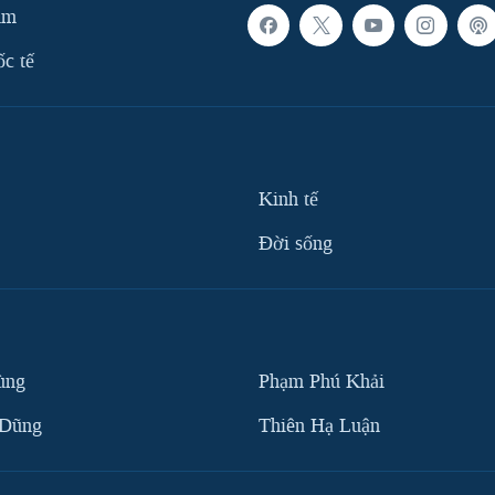
am
ốc tế
Kinh tế
Ðời sống
ùng
Phạm Phú Khải
 Dũng
Thiên Hạ Luận