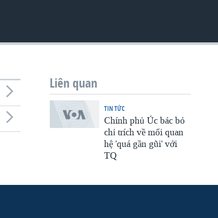
Liên quan
TIN TỨC
Chính phủ Úc bác bỏ
chỉ trích về mối quan
hệ 'quá gần gũi' với
TQ