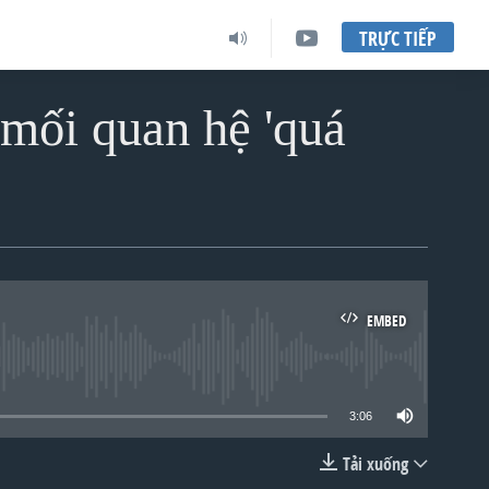
TRỰC TIẾP
 mối quan hệ 'quá
EMBED
lable
3:06
Tải xuống
EMBED