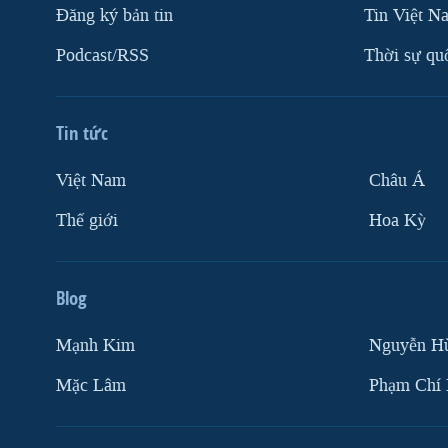
Ðăng ký bản tin
Tin Việt N
VIỆT NAM
Podcast/RSS
Thời sự qu
NGƯ DÂN VIỆT VÀ LÀN SÓNG
TRỘM HẢI SÂM
BÊN KIA QUỐC LỘ: TIẾNG VỌNG
Tin tức
TỪ NÔNG THÔN MỸ
QUAN HỆ VIỆT MỸ
Việt Nam
Châu Á
Thế giới
Hoa Kỳ
Blog
Mạnh Kim
Nguyễn H
Mặc Lâm
Phạm Chí