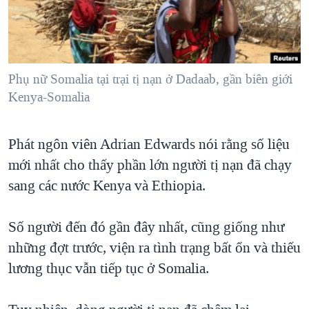
TẠI
VIDEO
"Tìm"
NGƯỜI VIỆT HẢI NGOẠI
HÀNH TRÌNH BẦU CỬ 2024
NGHE
ĐỜI SỐNG
MỘT NĂM CHIẾN TRANH TẠI DẢI GAZA
KINH TẾ
MẠNG XÃ HỘI
Phụ nữ Somalia tại trại tị nạn ở Dadaab, gần biên giới
GIẢI MÃ VÀNH ĐAI & CON ĐƯỜNG
KHOA HỌC
Kenya-Somalia
NGÀY TỊ NẠN THẾ GIỚI
SỨC KHOẺ
TRỊNH VĨNH BÌNH - NGƯỜI HẠ 'BÊN THẮNG CUỘC'
Ngôn ngữ khác
VĂN HOÁ
Phát ngôn viên Adrian Edwards nói rằng số liệu
GROUND ZERO – XƯA VÀ NAY
mới nhất cho thấy phần lớn người tị nạn đã chạy
THỂ THAO
CHI PHÍ CHIẾN TRANH AFGHANISTAN
sang các nước Kenya và Ethiopia.
GIÁO DỤC
CÁC GIÁ TRỊ CỘNG HÒA Ở VIỆT NAM
Số người đến đó gần đây nhất, cũng giống như
THƯỢNG ĐỈNH TRUMP-KIM TẠI VIỆT NAM
những đợt trước, viện ra tình trạng bất ổn và thiếu
TRỊNH VĨNH BÌNH VS. CHÍNH PHỦ VIỆT NAM
lương thục vẫn tiếp tục ở Somalia.
NGƯ DÂN VIỆT VÀ LÀN SÓNG TRỘM HẢI SÂM
BÊN KIA QUỐC LỘ: TIẾNG VỌNG TỪ NÔNG THÔN MỸ